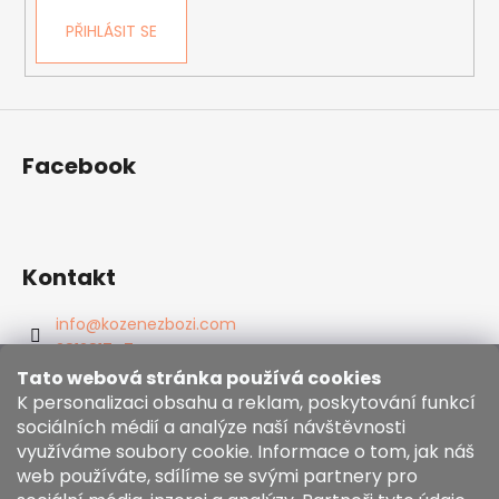
PŘIHLÁSIT SE
Facebook
Kontakt
info
@
kozenezbozi.com
381281747
603225633
Tato webová stránka používá cookies
https://www.facebook.com/kozenezbozi/
K personalizaci obsahu a reklam, poskytování funkcí
sociálních médií a analýze naší návštěvnosti
využíváme soubory cookie. Informace o tom, jak náš
Informace pro vás
web používáte, sdílíme se svými partnery pro