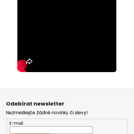
Z
á
Odebírat newsletter
p
Nezmeškejte žádné novinky či slevy!
a
t
E-mail
í