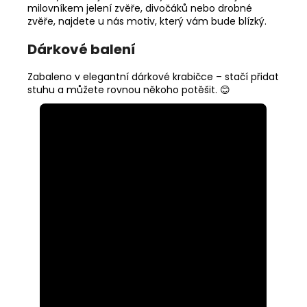
milovníkem jelení zvěře, divočáků nebo drobné
zvěře, najdete u nás motiv, který vám bude blízký.
Dárkové balení
Zabaleno v elegantní dárkové krabičce – stačí přidat
stuhu a můžete rovnou někoho potěšit. 😊