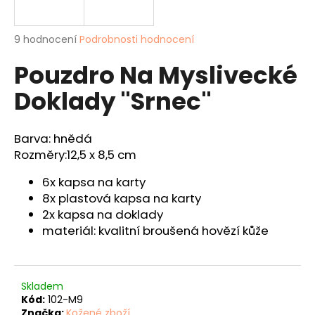
a
j
Průměrné
9 hodnocení
Podrobnosti hodnocení
í
hodnocení
Pouzdro Na Myslivecké
produktu
t
je
?
Doklady "Srnec"
3,6
z
5
hvězdiček.
Barva: hnědá
Rozměry:
12,5 x 8,5 cm
HLEDAT
6x kapsa na karty
8x plastová kapsa na karty
2x kapsa na doklady
D
materiál: kvalitní broušená hovězí kůže
o
p
o
r
Skladem
u
Kód:
102-M9
Značka:
Kožené zboží