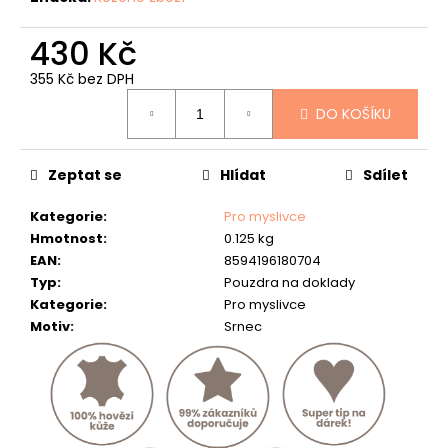
č
u
430 Kč
j
e
355 Kč bez DPH
m
Měrná
e
DO KOŠÍKU
cena:
KOŽENÝ
PÁSEK
Zeptat se
Hlídat
Sdílet
ČERNÝ
634
Kategorie
:
Pro myslivce
Kč
Hmotnost
:
0.125 kg
EAN
:
8594196180704
Typ
:
Pouzdra na doklady
Kategorie
:
Pro myslivce
Motiv
:
Srnec