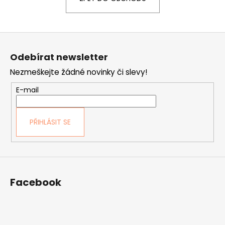
a
j
Z
í
á
t
Odebírat newsletter
p
?
Nezmeškejte žádné novinky či slevy!
a
t
E-mail
í
HLEDAT
PŘIHLÁSIT SE
D
o
Facebook
p
o
r
u