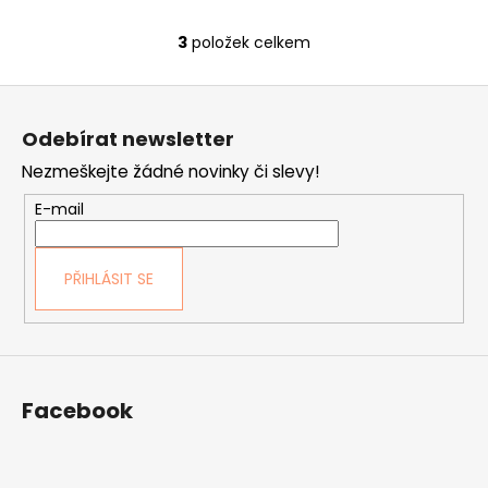
3
položek celkem
O
v
Z
l
á
á
Odebírat newsletter
d
p
a
Nezmeškejte žádné novinky či slevy!
a
c
t
E-mail
í
í
p
r
PŘIHLÁSIT SE
v
k
y
v
ý
Facebook
p
i
s
u