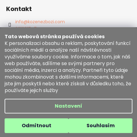
Kontakt
info
@
kozenezbozi.com
381281747
603225633
Tato webová stránka používá cookies
https://www.facebook.com/kozenezbozi/
K personalizaci obsahu a reklam, poskytování funkcí
sociálních médií a analýze naší návštěvnosti
využíváme soubory cookie. Informace o tom, jak náš
Informace pro vás
web používáte, sdílíme se svými partnery pro
sociální média, inzerci a analýzy. Partneři tyto údaje
mohou zkombinovat s dalšími informacemi, které
Obchodní podmínky
jste jim poskytli nebo které získali v důsledku toho, že
Zásady používání souborů cookies
používáte jejich služby
Moje objednávka
Nastavení
Vytvořil Shoptet
Copyright 2026
kozenezbozi.com
. Všechna práva
Odmítnout
Souhlasím
vyhrazena.