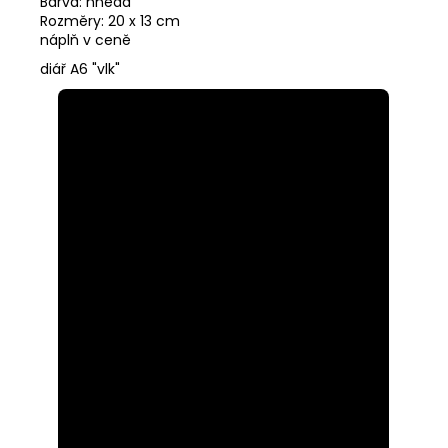
Barva: hnědá
Rozměry: 20 x 13 cm
náplň v ceně
diář A6 "vlk"