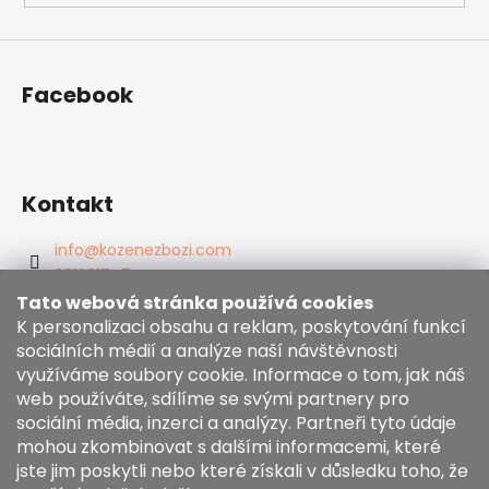
Facebook
Kontakt
info
@
kozenezbozi.com
381281747
603225633
Tato webová stránka používá cookies
K personalizaci obsahu a reklam, poskytování funkcí
https://www.facebook.com/kozenezbozi/
sociálních médií a analýze naší návštěvnosti
využíváme soubory cookie. Informace o tom, jak náš
web používáte, sdílíme se svými partnery pro
Informace pro vás
sociální média, inzerci a analýzy. Partneři tyto údaje
mohou zkombinovat s dalšími informacemi, které
Obchodní podmínky
jste jim poskytli nebo které získali v důsledku toho, že
Zásady používání souborů cookies