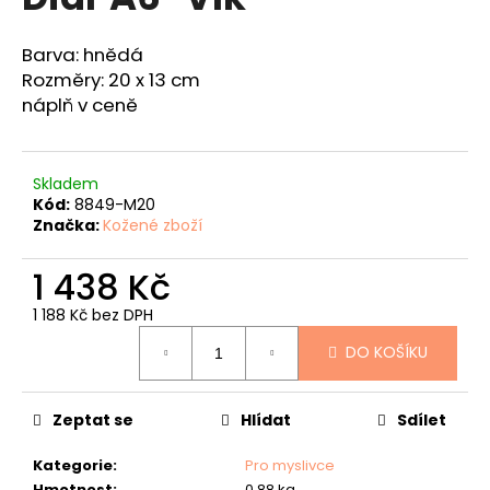
je
a
5,0
z
j
Barva: hnědá
5
Rozměry: 20 x 13 cm
í
hvězdiček.
náplň v ceně
t
?
Skladem
Kód:
8849-M20
Značka:
Kožené zboží
HLEDAT
1 438 Kč
1 188 Kč bez DPH
Měrná
D
DO KOŠÍKU
cena:
o
p
o
Zeptat se
Hlídat
Sdílet
r
u
Kategorie
:
Pro myslivce
Hmotnost
:
0.88 kg