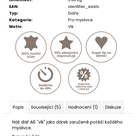
č
u
EAN
:
identifier_exists
j
Typ
:
Diáře
e
Kategorie
:
Pro myslivce
m
Motiv
:
Vlk
e
KOŽENÝ
PÁSEK
ČERNÝ
634
Kč
Popis
Související (5)
Hodnocení (1)
Diskuze
Náš diář A6 "vlk" jako dárek zaručeně potěší každého
myslivce.