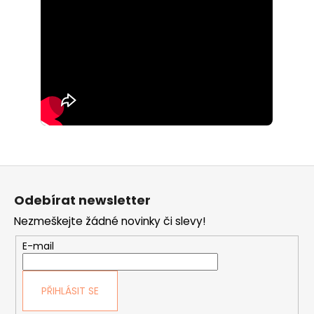
Z
á
Odebírat newsletter
p
Nezmeškejte žádné novinky či slevy!
a
t
E-mail
í
PŘIHLÁSIT SE