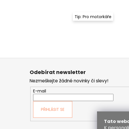
Tip: Pro motorkáře
Z
á
Odebírat newsletter
p
Nezmeškejte žádné novinky či slevy!
a
t
E-mail
í
PŘIHLÁSIT SE
Tato webo
K personal