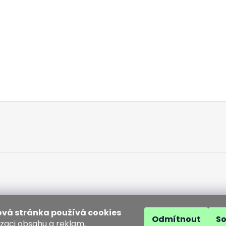
vá stránka používá cookies
Odmítnout
S
izaci obsahu a reklam,