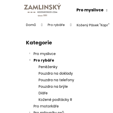
K
Přejít
na
o
Pro myslivce
obsah
Zpět
Zpět
š
do
do
í
Domů
Pro rybáře
Kožený Pásek "Kapr"
k
obchodu
obchodu
P
o
Kategorie
Přeskočit
s
kategorie
t
Pro myslivce
r
Pro rybáře
a
Peněženky
n
Pouzdra na doklady
n
Pouzdra na telefony
í
KOŽENÝ PÁSEK "LOVU ZDAR"
Pouzdra na brýle
p
634 Kč
Diáře
a
Kožené podtácky R
n
Pro motorkáře
e
Pro milovníky psů