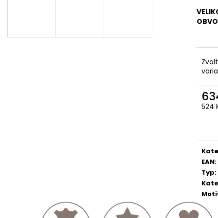
VELIK
OBVO
Zvol
vari
63
524 
Měr
cena
Kate
EAN
:
Typ
:
Kate
Moti