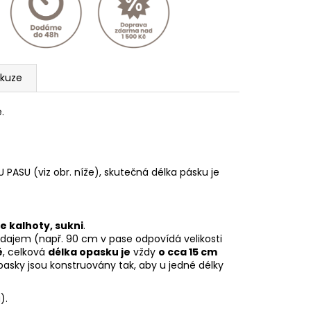
skuze
.
U (viz obr. níže), skutečná délka pásku je
e kalhoty, sukni
.
ajem (např. 90 cm v pase odpovídá velikosti
ě
, celková
délka opasku je
vždy
o cca 15 cm
asky jsou konstruovány tak, aby u jedné délky
).