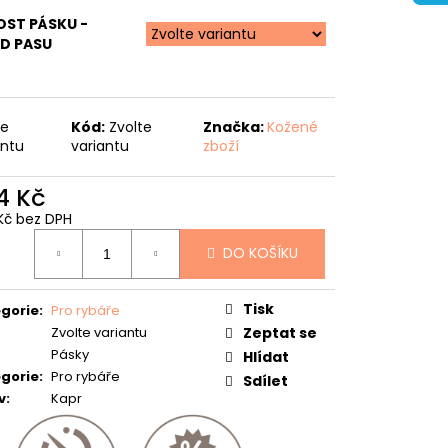
OST PÁSKU -
D PASU
te
Kód:
Zvolte
Značka:
Kožené
antu
variantu
zboží
4 Kč
Kč bez DPH
ná
DO KOŠÍKU
:
Tisk
gorie
:
Pro rybáře
Zvolte variantu
Zeptat se
Pásky
Hlídat
gorie
:
Pro rybáře
Sdílet
v
:
Kapr