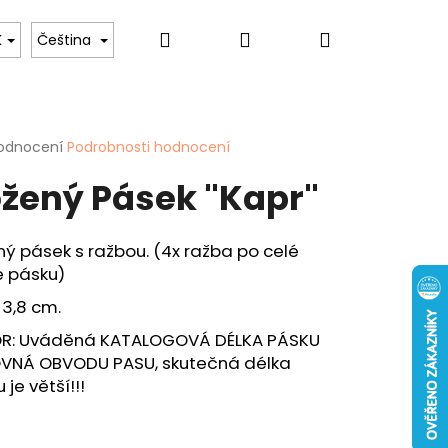
Hledat
Přihlášení
Nákupní
 psů
Pro ženy
Hobby & Záliby
Sport
K
Čeština
košík
rné
odnocení
Podrobnosti hodnocení
cení
žený Pásek "Kapr"
ktu
ý pásek s ražbou. (4x ražba po celé
e pásku)
ček.
 3,8 cm.
Následující
ENKA - "KAPR" - 40
R: Uváděná KATALOGOVÁ DÉLKA PÁSKU
OVNÁ OBVODU PASU, skutečná délka
 je větší!!!