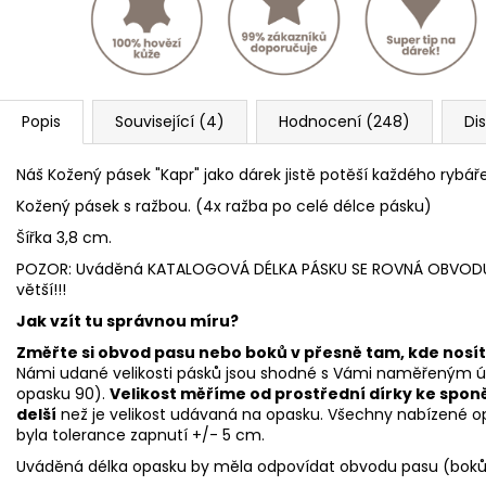
Popis
Související (4)
Hodnocení (248)
Di
Náš Kožený pásek "Kapr" jako dárek jistě potěší každého rybáře
Kožený pásek s ražbou. (4x ražba po celé délce pásku)
Šířka 3,8 cm.
POZOR: Uváděná KATALOGOVÁ DÉLKA PÁSKU SE ROVNÁ OBVODU PAS
větší!!!
Jak vzít tu správnou míru?
Změřte si obvod pasu nebo boků v přesně tam, kde nosít
Námi udané velikosti pásků jsou shodné s Vámi naměřeným úd
opasku 90).
Velikost měříme od prostřední dírky ke spon
delší
než je velikost udávaná na opasku. Všechny nabízené op
byla tolerance zapnutí +/- 5 cm.
Uváděná délka opasku by měla odpovídat obvodu pasu (boků