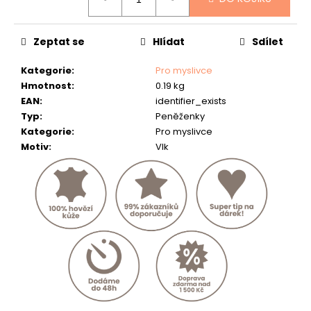
č
cena:
u
j
Zeptat se
Hlídat
Sdílet
e
m
Kategorie
:
Pro myslivce
e
Hmotnost
:
0.19 kg
EAN
:
identifier_exists
KOŽENÝ
Typ
:
Peněženky
PÁSEK
"KAPR"
Kategorie
:
Pro myslivce
Motiv
:
Vlk
634
Kč