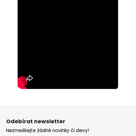
Z
á
Odebírat newsletter
p
Nezmeškejte žádné novinky či slevy!
a