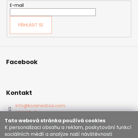
t
E-mail
í
PŘIHLÁSIT SE
Facebook
Kontakt
info
@
kozenezbozi.com
381281747
603225633
Tato webová stránka používá cookies
K personalizaci obsahu a reklam, poskytování funkcí
https://www.facebook.com/kozenezbozi/
sociálních médií a analýze naší návštěvnosti