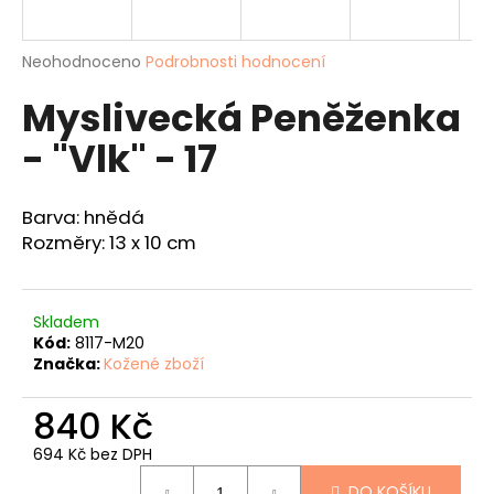
a
j
Průměrné
Neohodnoceno
Podrobnosti hodnocení
í
hodnocení
Myslivecká Peněženka
produktu
t
je
?
- "Vlk" - 17
0,0
z
5
hvězdiček.
Barva: hnědá
Rozměry: 13 x 10 cm
HLEDAT
Skladem
Kód:
8117-M20
D
Značka:
Kožené zboží
o
p
840 Kč
o
r
694 Kč bez DPH
u
Měrná
DO KOŠÍKU