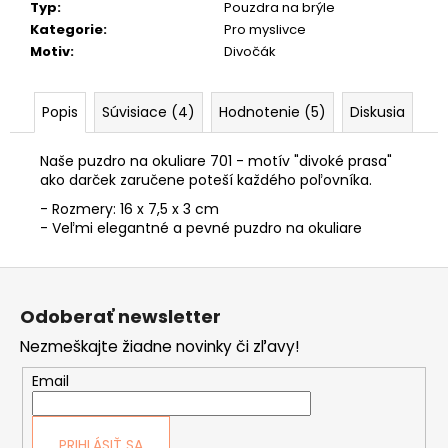
č
Typ
:
Pouzdra na brýle
a
Kategorie
:
Pro myslivce
m
Motiv
:
Divočák
e
RYBÁRSKA
Popis
Súvisiace (4)
Hodnotenie (5)
Diskusia
PEŇAŽENKA
40
"KAPOR"
Naše puzdro na okuliare 701 - motív "divoké prasa"
ako darček zaručene poteší každého poľovníka.
33
€
- Rozmery: 16 x 7,5 x 3 cm
- Veľmi elegantné a pevné puzdro na okuliare
Z
á
Odoberať newsletter
p
Nezmeškajte žiadne novinky či zľavy!
ä
t
Email
i
e
PRIHLÁSIŤ SA