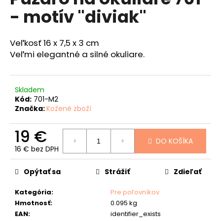
je
á
- motív "diviak"
4,8
z
j
5
s
hviezdičiek.
Veľkosť 16 x 7,5 x 3 cm
ť
Veľmi elegantné a silné okuliare.
?
Skladem
Kód:
701-M2
Značka:
Kožené zboží
HĽADAŤ
19 €
DO KOŠÍKA
16 € bez DPH
O
Jednotková
d
cena:
Opýtať sa
Strážiť
Zdieľať
p
o
Kategória
:
Pre poľovníkov
r
Hmotnosť
:
0.095 kg
ú
EAN
:
identifier_exists