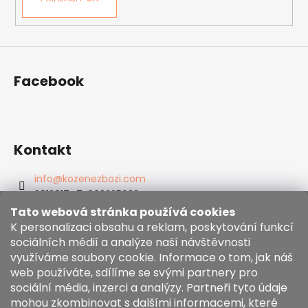
Facebook
Kontakt
info
@
kozenezbozi.com
381281747, 603225633
603225633
Tato webová stránka používá cookies
https://www.facebook.com/kozenezbozi/
K personalizaci obsahu a reklam, poskytování funkcí
sociálních médií a analýze naší návštěvnosti
využíváme soubory cookie. Informace o tom, jak náš
Informace pro vás
web používáte, sdílíme se svými partnery pro
sociální média, inzerci a analýzy. Partneři tyto údaje
mohou zkombinovat s dalšími informacemi, které
Obchodní podmínky