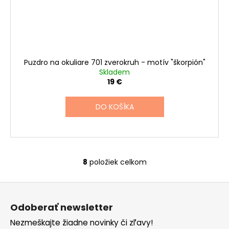
Puzdro na okuliare 701 zverokruh - motív "škorpión"
Skladem
19 €
DO KOŠÍKA
8
položiek celkom
O
v
Z
l
á
á
Odoberať newsletter
d
p
a
Nezmeškajte žiadne novinky či zľavy!
ä