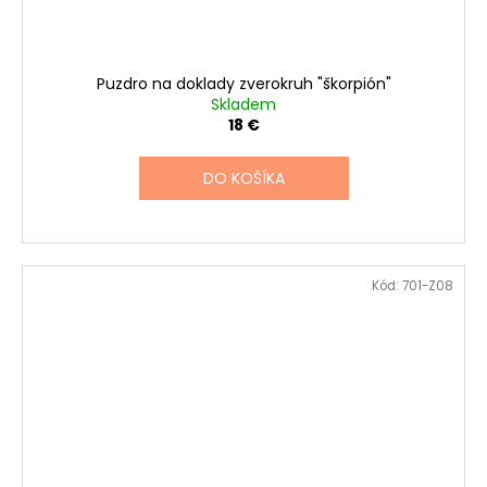
Puzdro na doklady zverokruh "škorpión"
Skladem
18 €
DO KOŠÍKA
Kód:
701-Z08