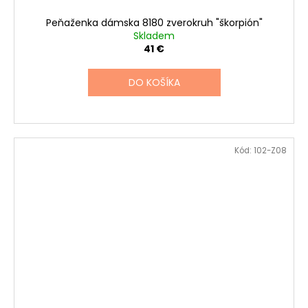
Peňaženka dámska 8180 zverokruh "škorpión"
Skladem
41 €
DO KOŠÍKA
Kód:
102-Z08