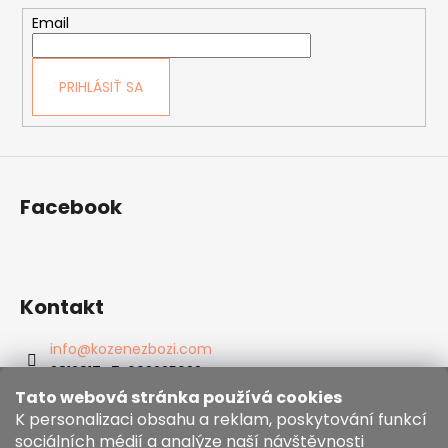
c
t
Email
i
i
e
e
p
PRIHLÁSIŤ SA
r
v
k
y
v
Facebook
ý
p
i
s
u
Kontakt
info
@
kozenezbozi.com
381281747, 603225633
603225633
Tato webová stránka používá cookies
K personalizaci obsahu a reklam, poskytování funkcí
https://www.facebook.com/kozenezbozi/
sociálních médií a analýze naší návštěvnosti