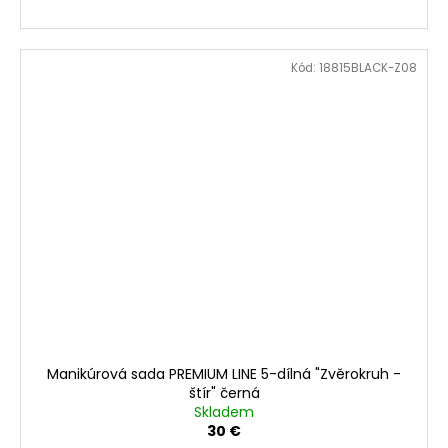
Kód:
18815BLACK-Z08
Manikúrová sada PREMIUM LINE 5-dílná "Zvěrokruh -
štír" černá
Skladem
30 €