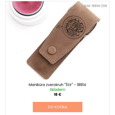
Kód:
18814-Z08
Manikúra zverokruh "Štír" - 18814
Skladem
16 €
DO KOŠÍKA