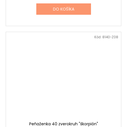
DO KOŠÍKA
Kód:
8140-Z08
Peňaženka 40 zverokruh "škorpión"