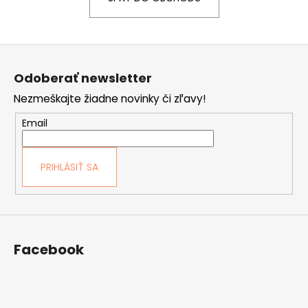
á
j
Z
s
á
ť
Odoberať newsletter
p
?
Nezmeškajte žiadne novinky či zľavy!
ä
t
Email
i
e
HĽADAŤ
PRIHLÁSIŤ SA
O
d
Facebook
p
o
r
ú