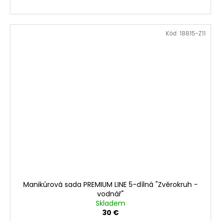
Kód:
18815-Z11
Manikúrová sada PREMIUM LINE 5-dílná "Zvěrokruh -
vodnář"
Skladem
30 €