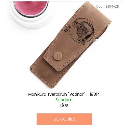
Kód:
18814-Z11
Manikúra zverokruh "Vodnář" - 18814
Skladem
16 €
DO KOŠÍKA