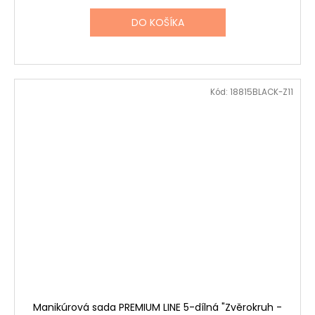
DO KOŠÍKA
Kód:
18815BLACK-Z11
Manikúrová sada PREMIUM LINE 5-dílná "Zvěrokruh -