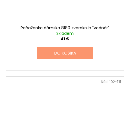
Peňaženka dámska 8180 zverokruh "vodnár"
Skladem
41 €
DO KOŠÍKA
Kód:
102-Z11