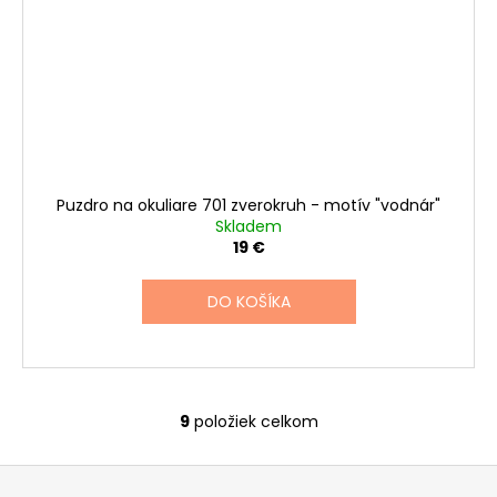
Puzdro na okuliare 701 zverokruh - motív "vodnár"
Skladem
19 €
DO KOŠÍKA
9
položiek celkom
O
v
Z
l