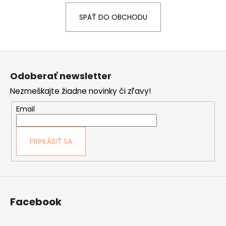
á
SPÄŤ DO OBCHODU
j
s
ť
Z
?
á
Odoberať newsletter
p
Nezmeškajte žiadne novinky či zľavy!
ä
t
Email
HĽADAŤ
i
e
PRIHLÁSIŤ SA
O
d
p
o
Facebook
r
ú