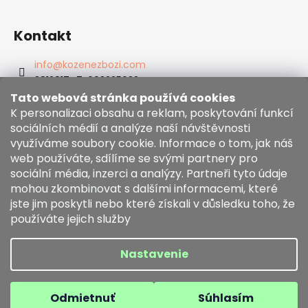
č
a
m
Kontakt
e
info
@
kozenezbozi.com
RYBÁRSKA
381281747, 603225633
PEŇAŽENKA
603225633
Tato webová stránka používá cookies
40
"ŠŤUKA
K personalizaci obsahu a reklam, poskytování funkcí
https://www.facebook.com/kozenezbozi/
11"
sociálních médií a analýze naší návštěvnosti
33
využíváme soubory cookie. Informace o tom, jak náš
€
web používáte, sdílíme se svými partnery pro
Informace pro vás
sociální média, inzerci a analýzy. Partneři tyto údaje
mohou zkombinovat s dalšími informacemi, které
Obchodní podmínky
jste jim poskytli nebo které získali v důsledku toho, že
Zásady používání souborů cookies
používáte jejich služby
Moja objednávka
Nastavenie
Vytvoril Shoptet
Copyright 2026
kozenezbozi.com
. Všetky práva
Odmietnuť
Súhlasím
vyhradené.