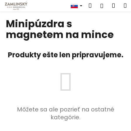
K
Prejsť
Hľadať
Náku
M
Prihlásen
na
o
obsah
Späť
Späť
košík
š
Minipúzdra s
í
Č
magnetem na mince
k
o
p
Produkty ešte len pripravujeme.
o
t
r
e
b
u
j
e
Môžete sa ale pozrieť na ostatné
t
kategórie.
e
n