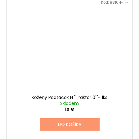
Kód:
8810H-T1-1
Kožený Podtácok H "Traktor 01"- 1ks
Skladem
10 €
DO KOŠÍKA