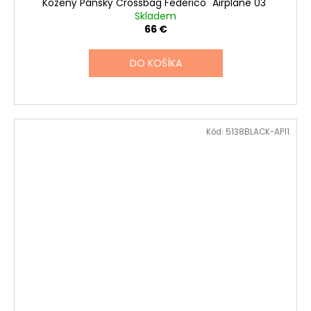
Kožený Pánský Crossbag Federico "Airplane 03"
Skladem
66 €
DO KOŠÍKA
Kód:
5138BLACK-AP11