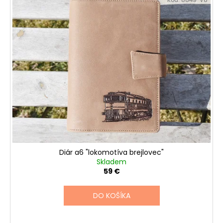
Kód:
8849-V8
Diár a6 "lokomotíva brejlovec"
Skladem
59 €
DO KOŠÍKA