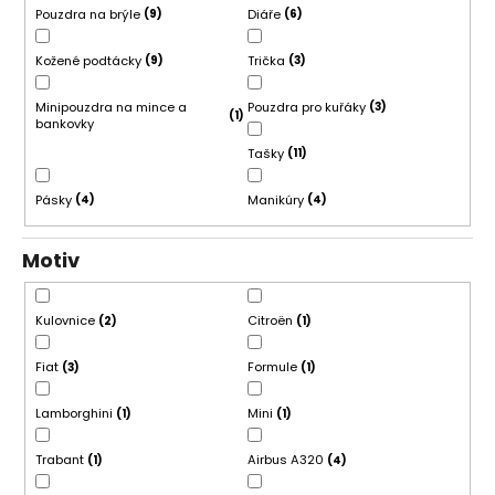
Pouzdra na brýle
Diáře
9
6
d
á
u
j
Kožené podtácky
Trička
9
3
k
s
t
ť
Minipouzdra na mince a
Pouzdra pro kuřáky
3
1
bankovky
o
?
Tašky
11
v
Pásky
Manikúry
4
4
HĽADAŤ
Motiv
Kulovnice
Citroën
2
1
O
Fiat
Formule
3
1
d
p
Lamborghini
Mini
1
1
o
r
Trabant
Airbus A320
1
4
ú