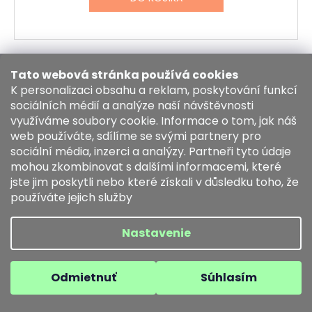
Kód:
8810H-T3-1
Tato webová stránka používá cookies
K personalizaci obsahu a reklam, poskytování funkcí
sociálních médií a analýze naší návštěvnosti
využíváme soubory cookie. Informace o tom, jak náš
web používáte, sdílíme se svými partnery pro
sociální média, inzerci a analýzy. Partneři tyto údaje
mohou zkombinovat s dalšími informacemi, které
jste jim poskytli nebo které získali v důsledku toho, že
používáte jejich služby
Nastavenie
Odmietnuť
Súhlasím
Kožený Podtácok H "Traktor 03"- 1ks
Skladem
10 €