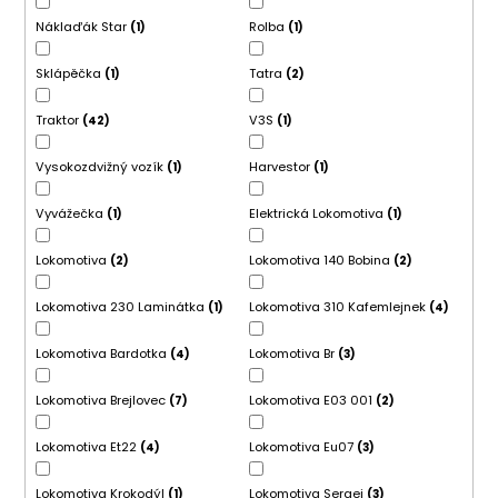
Náklaďák Star
Rolba
1
1
Sklápěčka
Tatra
1
2
Traktor
V3S
42
1
Vysokozdvižný vozík
Harvestor
1
1
Vyvážečka
Elektrická Lokomotiva
1
1
Lokomotiva
Lokomotiva 140 Bobina
2
2
Lokomotiva 230 Laminátka
Lokomotiva 310 Kafemlejnek
1
4
Lokomotiva Bardotka
Lokomotiva Br
4
3
Lokomotiva Brejlovec
Lokomotiva E03 001
7
2
Lokomotiva Et22
Lokomotiva Eu07
4
3
Lokomotiva Krokodýl
Lokomotiva Sergej
1
3