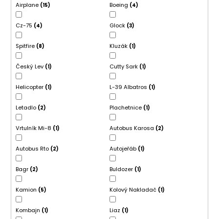
č
Airplane
Boeing
15
4
a
m
Cz-75
Glock
4
3
e
Spitfire
Kluzák
8
1
RYBÁRSKA
PEŇAŽENKA
Český Lev
Cutty Sark
1
1
40
"ŠŤUKA
11"
Helicopter
L-39 Albatros
1
1
33
€
Letadlo
Plachetnice
2
1
Vrtulník Mi-8
Autobus Karosa
1
2
Autobus Rto
Autojeřáb
2
1
Bagr
Buldozer
2
1
Kamion
Kolový Nakladač
5
1
Kombajn
Liaz
1
1