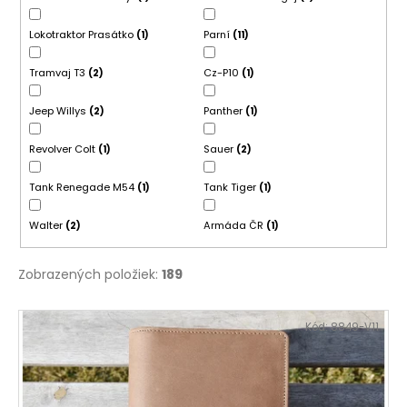
Lokotraktor Prasátko
Parní
1
11
Tramvaj T3
Cz-P10
2
1
Jeep Willys
Panther
2
1
Revolver Colt
Sauer
1
2
Tank Renegade M54
Tank Tiger
1
1
Walter
Armáda ČR
2
1
Zobrazených položiek:
189
V
Kód:
8849-V11
ý
p
i