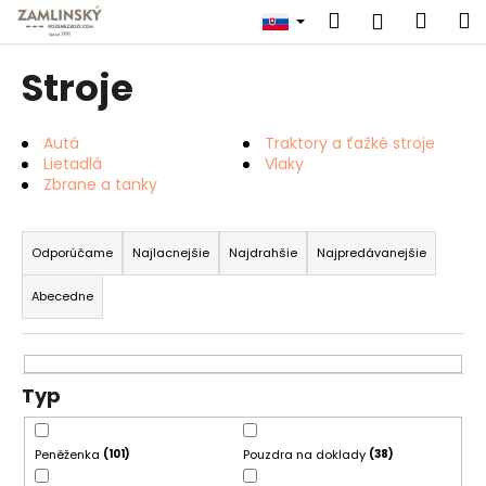
K
Prejsť
Hľadať
Náku
M
Prihlásen
na
o
obsah
Späť
Späť
košík
š
Stroje
í
Č
k
o
Autá
Traktory a ťažké stroje
Lietadlá
Vlaky
p
Zbrane a tanky
o
R
t
a
r
Odporúčame
Najlacnejšie
Najdrahšie
Najpredávanejšie
d
e
Abecedne
e
b
n
u
i
j
e
Typ
e
p
t
r
e
Peněženka
Pouzdra na doklady
101
38
o
n