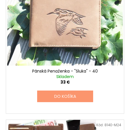
Pánská Penaženka - "Sluka" - 40
Skladem
33 €
DO KOŠÍKA
Kód:
8140-M24