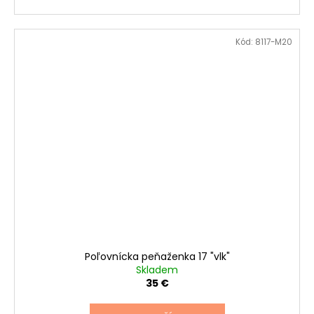
Kód:
8117-M20
Poľovnícka peňaženka 17 "vlk"
Skladem
35 €