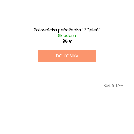
Poľovnícka peňaženka 17 "jeleň"
Skladem
35 €
DO KOŠÍKA
Kód:
8117-M1