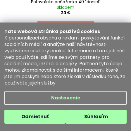
Poľovnícka peňaženka 40 "daniel"
Skladem
33 €
DO KOŠÍKA
Tato webová stránka používá cookies
K personalizaci obsahu a reklam, poskytování funkcí
sociálních médií a analýze naší návštěvnosti
využíváme soubory cookie. Informace o tom, jak náš
web používáte, sdílíme se svými partnery pro
Kód:
8140-M3
sociální média, inzerci a analýzy. Partneři tyto údaje
mohou zkombinovat s dalšími informacemi, které
jste jim poskytli nebo které získali v důsledku toho, že
používáte jejich služby
Nastavenie
Odmietnuť
Súhlasím