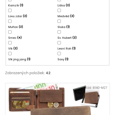
t
á
Kamzík
Liška
1
2
o
j
Lovu zdar
Medvěd
2
2
v
s
ť
Muflon
Sluka
2
1
?
Srnec
Sv. Hubert
4
2
Vlk
Lesní Roh
2
1
HĽADAŤ
Vlk jing jang
Sovy
1
1
Zobrazených položiek:
42
O
V
d
Kód:
8140-M27
ý
p
p
o
r
i
ú
s