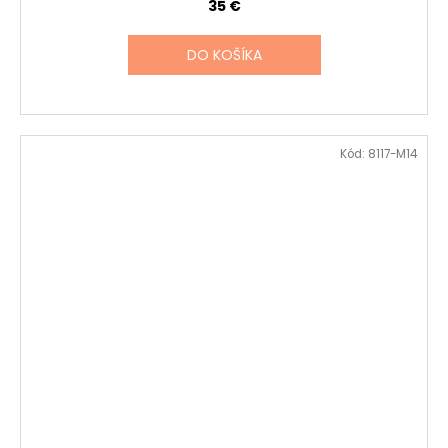
35 €
DO KOŠÍKA
Kód:
8117-M14