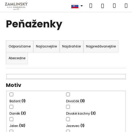
K
Prejsť
Hľadať
Náku
M
Prihlásen
na
o
obsah
Späť
Späť
košík
š
Peňaženky
í
Č
k
R
o
a
p
Odporúčame
Najlacnejšie
Najdrahšie
Najpredávanejšie
d
o
Abecedne
e
t
n
r
i
e
e
b
Motiv
p
u
r
j
Bažant
Divočák
1
3
o
e
Daněk
Divoké kachny
2
2
d
t
u
e
Jelen
Jezevec
12
1
k
n