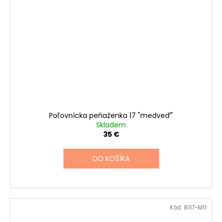
Poľovnícka peňaženka 17 "medveď"
Skladem
35 €
DO KOŠÍKA
Kód:
8117-M11