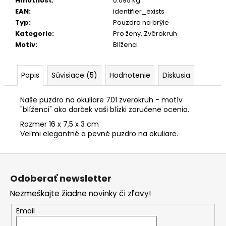
č
Hmotnosť
:
0.095 kg
a
EAN
:
identifier_exists
m
Typ
:
Pouzdra na brýle
e
Kategorie
:
Pro ženy, Zvěrokruh
Motiv
:
Blíženci
KOŽENÝ
OPASOK
"KAPOR"
Popis
Súvisiace (5)
Hodnotenie
Diskusia
26
€
Naše puzdro na okuliare 701 zverokruh - motív
"blíženci" ako darček vaši blízki zaručene ocenia.
Rozmer 16 x 7,5 x 3 cm
Veľmi elegantné a pevné puzdro na okuliare.
Z
á
Odoberať newsletter
p
Nezmeškajte žiadne novinky či zľavy!
ä
t
Email
i