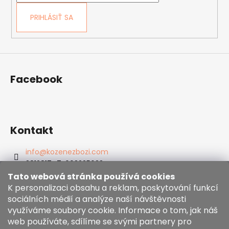
e
PRIHLÁSIŤ SA
Facebook
Kontakt
info
@
kozenezbozi.com
381281747, 603225633
603225633
Tato webová stránka používá cookies
https://www.facebook.com/kozenezbozi/
K personalizaci obsahu a reklam, poskytování funkcí
sociálních médií a analýze naší návštěvnosti
využíváme soubory cookie. Informace o tom, jak náš
Informace pro vás
web používáte, sdílíme se svými partnery pro