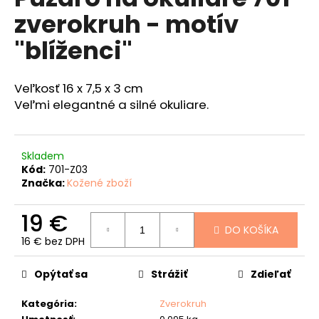
je
á
zverokruh - motív
0,0
z
j
"blíženci"
5
s
hviezdičiek.
ť
Veľkosť 16 x 7,5 x 3 cm
?
Veľmi elegantné a silné okuliare.
Skladem
HĽADAŤ
Kód:
701-Z03
Značka:
Kožené zboží
19 €
O
DO KOŠÍKA
d
16 € bez DPH
Jednotková
p
cena:
o
Opýtať sa
Strážiť
Zdieľať
r
ú
Kategória
:
Zverokruh