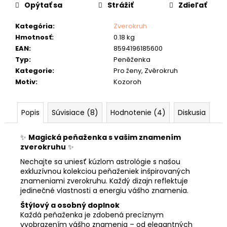
č
cena:
Opýtať sa
Strážiť
Zdieľať
a
m
Kategória
:
Zverokruh
e
Hmotnosť
:
0.18 kg
EAN
:
8594196185600
KOŽENÝ
Typ
:
Peněženka
OPASOK
Kategorie
:
Pro ženy, Zvěrokruh
"LOVU
ZDAR"
Motiv
:
Kozoroh
26
€
Popis
Súvisiace (8)
Hodnotenie (4)
Diskusia
✨
Magická peňaženka s vašim znamením
zverokruhu
✨
Nechajte sa uniesť kúzlom astrológie s našou
exkluzívnou kolekciou peňaženiek inšpirovaných
znameniami zverokruhu. Každý dizajn reflektuje
jedinečné vlastnosti a energiu vášho znamenia.
Štýlový a osobný doplnok
Každá peňaženka je zdobená precíznym
vyobrazením vášho znamenia – od elegantných