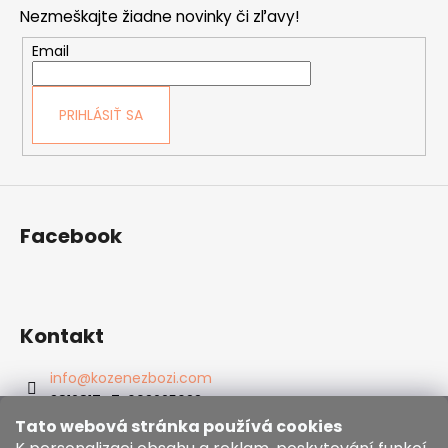
p
Nezmeškajte žiadne novinky či zľavy!
ä
t
Email
i
e
PRIHLÁSIŤ SA
Facebook
Kontakt
info
@
kozenezbozi.com
381281747, 603225633
603225633
Tato webová stránka používá cookies
https://www.facebook.com/kozenezbozi/