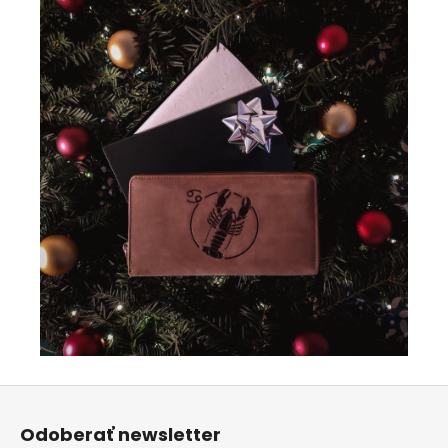
Z
á
Odoberať newsletter