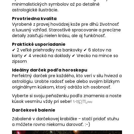
minimalistických symbolov až po detailné
astrologické ilustrácie.
Prvotriedna kvalita
Vyrobené z pravej hovädzej kože pre dlhú životnosť
a luxusný vzhľad. Starostlivé spracovanie a precízne
detaily zaisťujú nielen krásu, ale aj funkčnosť.
Praktické usporiadanie
✔ 2 veľké priehradky na bankovky ✔ 6 slotov na
karty ✔ 4 vrecká na doklady ✔ Vrecko na mince so
zipsom
Ideálny darček podľa horoskopu
Perfektný darček pre každého, kto verí v silu hviezd a
astrológiu. Urobte radosť sebe alebo svojim blízkym
originálnym kúskom, ktorý odráža ich osobnosť.
Vyberte si svoju peňaženku podľa znamenia a noste
kúsok vesmíru vždy pri sebe! ✨♉♌♏♒
Darčekové balenie
Zabalené v darčekovej krabičke - stačí pridať stuhu
a môžete rovno niekomu darovať. :-)