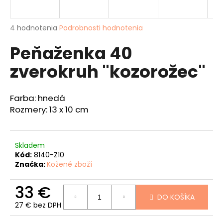
á
j
Priemerné
4 hodnotenia
Podrobnosti hodnotenia
s
hodnotenie
Peňaženka 40
produktu
ť
je
?
zverokruh "kozorožec"
5,0
z
5
hviezdičiek.
Farba: hnedá
Rozmery: 13 x 10 cm
HĽADAŤ
Skladem
Kód:
8140-Z10
O
Značka:
Kožené zboží
d
p
33 €
o
DO KOŠÍKA
r
27 € bez DPH
ú
Jednotková