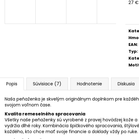
27 €
Jedn
cena
Kate
Hmo
EAN
:
Typ
:
Kate
Moti
Popis
Súvisiace (7)
Hodnotenie
Diskusia
Naša peňaženka je skvelým originálnym doplnkom pre každého, 
svojom voľnom čase.
Kvalita remeselného spracovania
Všetky naše peňaženky sú vyrobené z pravej hovädzej kože a n
vydržia dlhé roky. Kombinácia špičkového spracovania, štýlov
každého, kto chce mať svoje financie a doklady vždy po ruke.