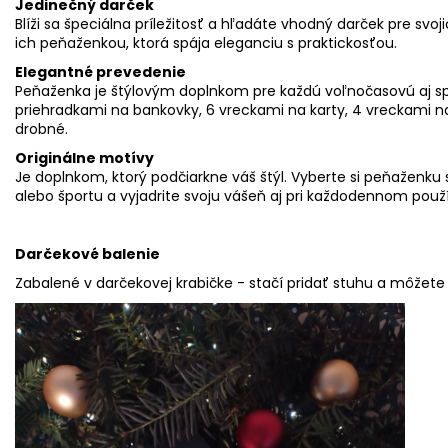
Jedinečný darček
Blíži sa špeciálna príležitosť a hľadáte vhodný darček pre svoj
ich peňaženkou, ktorá spája eleganciu s praktickosťou.
Elegantné prevedenie
Peňaženka je štýlovým doplnkom pre každú voľnočasovú aj spo
priehradkami na bankovky, 6 vreckami na karty, 4 vreckami 
drobné.
Originálne motívy
Je doplnkom, ktorý podčiarkne váš štýl. Vyberte si peňaženk
alebo športu a vyjadrite svoju vášeň aj pri každodennom použí
Darčekové balenie
Zabalené v darčekovej krabičke - stačí pridať stuhu a môžete