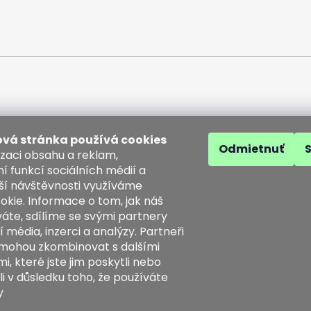
vá stránka používá cookies
Odmietnuť
izaci obsahu a reklam,
í funkcí sociálních médií a
ší návštěvnosti využíváme
akt
okie. Informace o tom, jak náš
áte, sdílíme se svými partnery
o
@
kozenezbozi.com
í média, inzerci a analýzy. Partneři
1281747, 603225633
 mohou zkombinovat s dalšími
3225633
, které jste jim poskytli nebo
tps://www.facebook.com/koz
li v důsledku toho, že používáte
ezbozi/
y