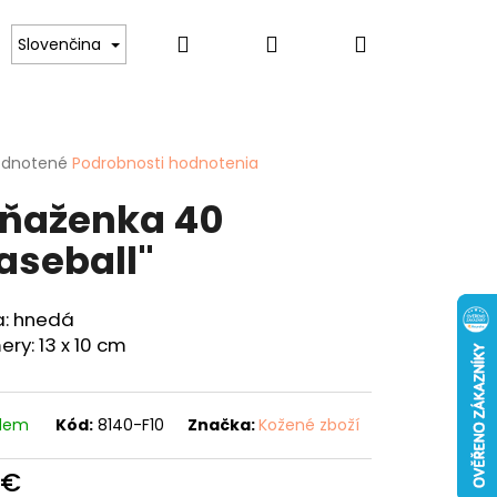
Hľadať
Prihlásenie
Nákupný
lovníkov psov
Pre ženy
Hobby
Spor
Slovenčina
košík
erné
dnotené
Podrobnosti hodnotenia
tenie
ňaženka 40
ktu
aseball"
ičiek.
a: hnedá
ry: 13 x 10 cm
Nasledujúce
ENKA 40 "KAPOR"
adem
Kód:
8140-F10
Značka:
Kožené zboží
 €