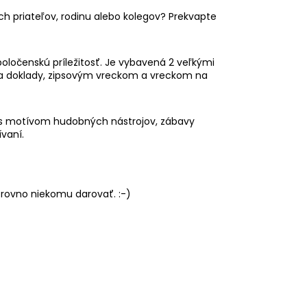
ich priateľov, rodinu alebo kolegov? Prekvapte
ločenskú príležitosť. Je vybavená 2 veľkými
na doklady, zipsovým vreckom a vreckom na
u s motívom hudobných nástrojov, zábavy
vaní.
 rovno niekomu darovať. :-)