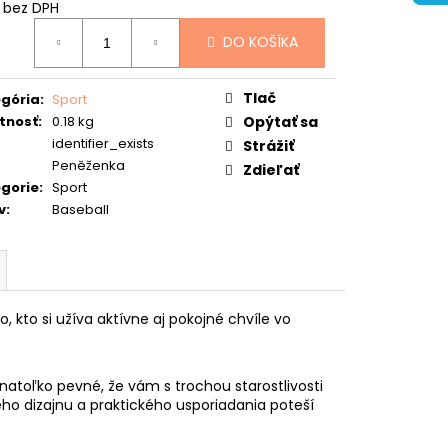
 bez DPH
otková
DO KOŠÍKA
:
Tlač
gória
:
Sport
tnosť
:
0.18 kg
Opýtať sa
identifier_exists
Strážiť
Peněženka
Zdieľať
gorie
:
Sport
v
:
Baseball
kto si užíva aktívne aj pokojné chvíle vo
atoľko pevné, že vám s trochou starostlivosti
ého dizajnu a praktického usporiadania poteší