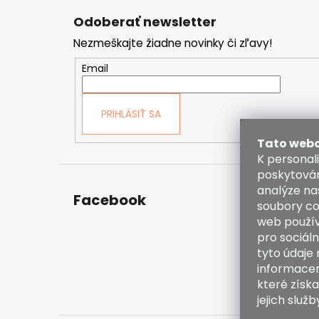
á
Odoberať newsletter
p
Nezmeškajte žiadne novinky či zľavy!
ä
t
Email
i
e
PRIHLÁSIŤ SA
Tato webo
K personal
poskytován
analýze na
Facebook
Kont
soubory co
web použív
inf
pro sociáln
38
tyto údaje
60
informacemi
ht
které získa
en
jejich služb