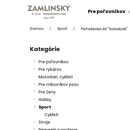
K
Prejsť
na
o
Pre poľovníkov
obsah
Späť
Späť
š
do
do
í
Domov
Sport
Peňaženka 40 "baseball"
k
obchodu
obchodu
B
o
Kategórie
Preskočiť
č
kategórie
n
Pre poľovníkov
ý
Pre rybárov
p
Motorkari, cyklisti
a
Pre milovníkov psov
n
Pre ženy
e
KOŽENÝ OPASOK "LOVU ZDAR"
Hobby
l
26 €
Sport
Cyklisti
Stroje
Remeslá a profesie