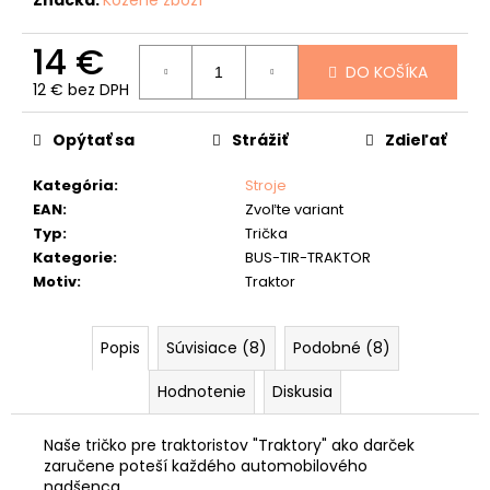
č
a
m
14 €
e
DO KOŠÍKA
12 € bez DPH
Jednotková
RYBÁRSKA
cena:
PEŇAŽENKA
Opýtať sa
Strážiť
Zdieľať
40
"KAPOR"
Kategória
:
Stroje
33
EAN
:
Zvoľte variant
€
Typ
:
Trička
Kategorie
:
BUS-TIR-TRAKTOR
Motiv
:
Traktor
Popis
Súvisiace (8)
Podobné (8)
Hodnotenie
Diskusia
Naše tričko pre traktoristov "Traktory" ako darček
zaručene poteší každého automobilového
nadšenca.