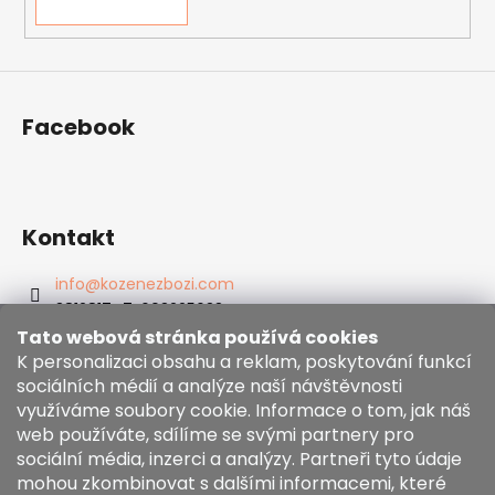
Facebook
Kontakt
info
@
kozenezbozi.com
381281747, 603225633
603225633
Tato webová stránka používá cookies
https://www.facebook.com/kozenezbozi/
K personalizaci obsahu a reklam, poskytování funkcí
sociálních médií a analýze naší návštěvnosti
využíváme soubory cookie. Informace o tom, jak náš
Informace pro vás
web používáte, sdílíme se svými partnery pro
sociální média, inzerci a analýzy. Partneři tyto údaje
mohou zkombinovat s dalšími informacemi, které
Obchodní podmínky