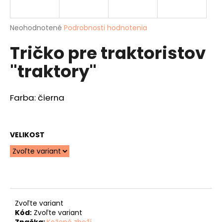
á
j
Priemerné
Neohodnotené
Podrobnosti hodnotenia
s
hodnotenie
Tričko pre traktoristov
produktu
ť
je
?
"traktory"
0,0
z
5
hviezdičiek.
Farba: čierna
HĽADAŤ
VELIKOST
O
d
p
o
r
Zvoľte variant
ú
Kód:
Zvoľte variant
Značka:
Kožené zboží