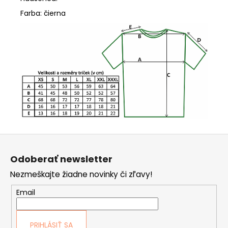
Farba: čierna
Z
á
Odoberať newsletter
p
Nezmeškajte žiadne novinky či zľavy!
ä
t
Email
i
e
PRIHLÁSIŤ SA