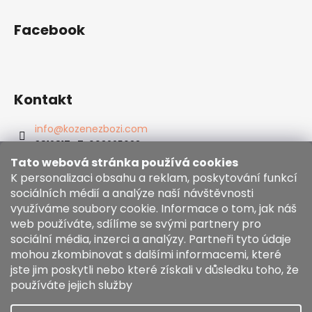
Facebook
Kontakt
info
@
kozenezbozi.com
381281747, 603225633
603225633
Tato webová stránka používá cookies
https://www.facebook.com/kozenezbozi/
K personalizaci obsahu a reklam, poskytování funkcí
sociálních médií a analýze naší návštěvnosti
využíváme soubory cookie. Informace o tom, jak náš
Informace pro vás
web používáte, sdílíme se svými partnery pro
sociální média, inzerci a analýzy. Partneři tyto údaje
mohou zkombinovat s dalšími informacemi, které
Obchodní podmínky
jste jim poskytli nebo které získali v důsledku toho, že
Zásady používání souborů cookies
používáte jejich služby
Moja objednávka