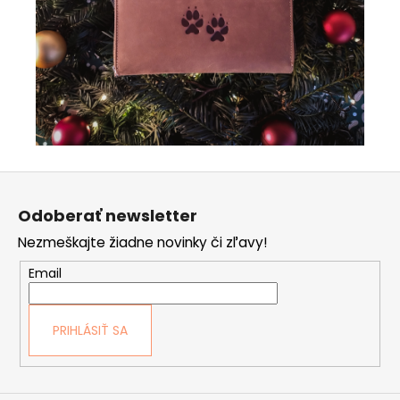
Z
á
Odoberať newsletter
p
Nezmeškajte žiadne novinky či zľavy!
ä
t
Email
i
e
PRIHLÁSIŤ SA