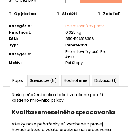
č
34 € bez DPH
Jednotková
a
cena:
m
Opýtať sa
Strážiť
Zdieľať
e
Kategória
:
Pre milovníkov psov
RYBÁRSKA
Hmotnosť
:
0.325 kg
PEŇAŽENKA
EAN
:
8594196186386
40
Typ
:
Peněženka
"KAPOR"
Pro milovníky psů, Pro
Kategorie
:
33
ženy
€
Motiv
:
Psí Stopy
Popis
Súvisiace (8)
Hodnotenie
Diskusia (1)
Naša peňaženka ako darček zaručene poteší
každého milovníka psíkov
Kvalita remeselného spracovania
Všetky naše peňaženky sú vyrobené z pravej
hovädzej kože a vďaka precíznemu spracovaniu