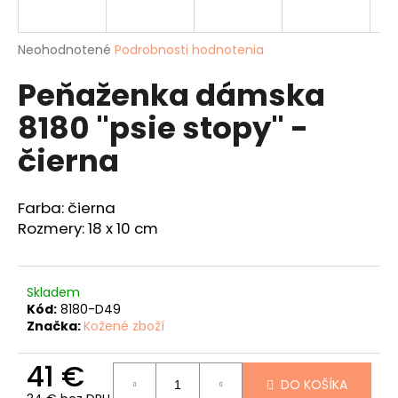
á
j
Priemerné
Neohodnotené
Podrobnosti hodnotenia
s
hodnotenie
Peňaženka dámska
produktu
ť
je
?
8180 "psie stopy" -
0,0
z
čierna
5
hviezdičiek.
Farba: čierna
HĽADAŤ
Rozmery: 18 x 10 cm
O
Skladem
d
Kód:
8180-D49
p
Značka:
Kožené zboží
o
r
41 €
ú
DO KOŠÍKA