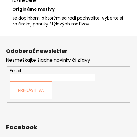
roztriedené.
Originálne motívy
Je doplnkom, s ktorým sa radi pochválite. Vyberte si
zo širokej ponuky štýlových motívov.
Z
á
Odoberať newsletter
p
Nezmeškajte žiadne novinky či zľavy!
ä
t
Email
i
e
PRIHLÁSIŤ SA
Facebook