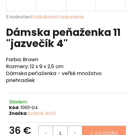
á
j
Priemerné
5 hodnotení
Podrobnosti hodnotenia
s
hodnotenie
Dámska peňaženka 11
produktu
ť
je
?
"jazvečík 4"
4,6
z
5
hviezdičiek.
Farba: Brown
Rozmery: 12 x 9 x 2,5 cm
HĽADAŤ
Dámska peňaženka - veľké množstvo
priehradiek
O
d
Skladem
Kód:
10611-D4
p
Značka:
Kožené zboží
o
r
36 €
ú
DO KOŠÍKA