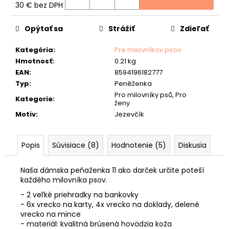
č
30 € bez DPH
a
Jednotková
m
cena:
Opýtať sa
Strážiť
Zdieľať
e
Kategória
:
Pre milovníkov psov
RYBÁRSKA
Hmotnosť
:
0.21 kg
PEŇAŽENKA
40
EAN
:
8594196182777
"KAPOR
Typ
:
Peněženka
A
Pro milovníky psů, Pro
BOILIES"
Kategorie
:
ženy
33
Motiv
:
Jezevčík
€
Popis
Súvisiace (8)
Hodnotenie (5)
Diskusia
Naša dámska peňaženka 11 ako darček určite poteší
každého milovníka psov.
- 2 veľké priehradky na bankovky
- 6x vrecko na karty, 4x vrecko na doklady, delené
vrecko na mince
- materiál: kvalitná brúsená hovädzia koža