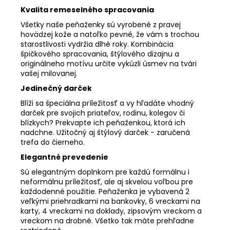
Kvalita remeselného spracovania
Všetky naše peňaženky sú vyrobené z pravej
hovädzej kože a natoľko pevné, že vám s trochou
starostlivosti vydržia dlhé roky. Kombinácia
špičkového spracovania, štýlového dizajnu a
originálneho motívu určite vykúzli úsmev na tvári
vašej milovanej.
Jedinečný darček
Blíži sa špeciálna príležitosť a vy hľadáte vhodný
darček pre svojich priateľov, rodinu, kolegov či
blízkych? Prekvapte ich peňaženkou, ktorá ich
nadchne. Užitočný aj štýlový darček - zaručená
trefa do čierneho.
Elegantné prevedenie
Sú elegantným doplnkom pre každú formálnu i
neformálnu príležitosť, ale aj skvelou voľbou pre
každodenné použitie. Peňaženka je vybavená 2
veľkými priehradkami na bankovky, 6 vreckami na
karty, 4 vreckami na doklady, zipsovým vreckom a
vreckom na drobné. Všetko tak máte prehľadne