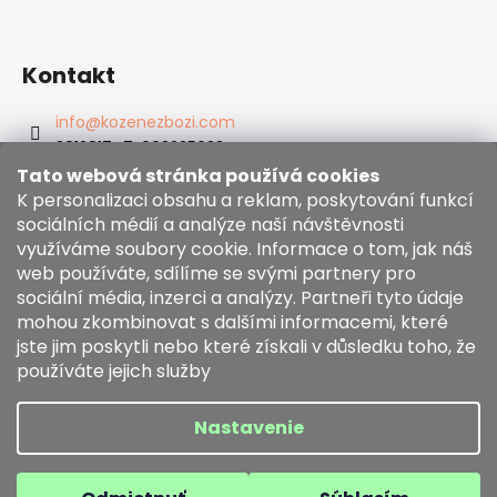
Kontakt
info
@
kozenezbozi.com
381281747, 603225633
603225633
Tato webová stránka používá cookies
https://www.facebook.com/kozenezbozi/
K personalizaci obsahu a reklam, poskytování funkcí
sociálních médií a analýze naší návštěvnosti
využíváme soubory cookie. Informace o tom, jak náš
Informace pro vás
web používáte, sdílíme se svými partnery pro
sociální média, inzerci a analýzy. Partneři tyto údaje
mohou zkombinovat s dalšími informacemi, které
Obchodní podmínky
jste jim poskytli nebo které získali v důsledku toho, že
Zásady používání souborů cookies
používáte jejich služby
Moja objednávka
Nastavenie
Vytvoril Shoptet
Copyright 2026
kozenezbozi.com
. Všetky práva