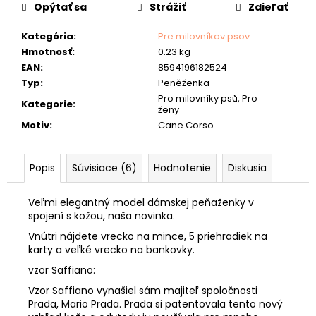
č
cena:
Opýtať sa
Strážiť
Zdieľať
a
m
Kategória
:
Pre milovníkov psov
e
Hmotnosť
:
0.23 kg
EAN
:
8594196182524
POĽOVNÍCKA
Typ
:
Peněženka
PEŇAŽENKA
Pro milovníky psů, Pro
40
Kategorie
:
ženy
"HLAVA
JELEŇA"
Motiv
:
Cane Corso
33
€
Popis
Súvisiace (6)
Hodnotenie
Diskusia
Veľmi elegantný model dámskej peňaženky v
spojení s kožou, naša novinka.
Vnútri nájdete vrecko na mince, 5 priehradiek na
karty a veľké vrecko na bankovky.
vzor Saffiano:
Vzor Saffiano vynašiel sám majiteľ spoločnosti
Prada, Mario Prada. Prada si patentovala tento nový