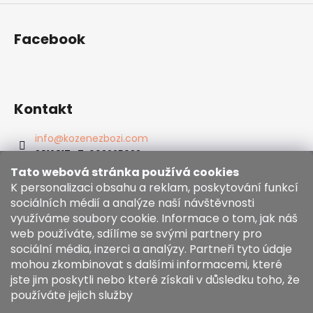
Facebook
Kontakt
info
@
kozenezbozi.com
381281747, 603225633
603225633
Tato webová stránka používá cookies
https://www.facebook.com/kozenezbozi/
K personalizaci obsahu a reklam, poskytování funkcí
sociálních médií a analýze naší návštěvnosti
využíváme soubory cookie. Informace o tom, jak náš
Informace pro vás
web používáte, sdílíme se svými partnery pro
sociální média, inzerci a analýzy. Partneři tyto údaje
mohou zkombinovat s dalšími informacemi, které
Obchodní podmínky
jste jim poskytli nebo které získali v důsledku toho, že
Zásady používání souborů cookies
používáte jejich služby
Moja objednávka