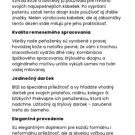
vzhľad kože a odvtedy ju používala pre mnoho
svojich najúspešnejších kabeliek. Po vypršaní
patentu začali tento dizajn kože používať aj ďalšie
značky. Nielen výrobcovia kabeliek, ale aj zákazníčky
tento dezén stále milujú pre jeho praktickosť.
Kvalita remeselného spracovania
Všetky naše peňaženky sú vyrobené z pravej
hovädzej kože a natoľko pevné, že vám s trochou
starostlivosti vydržia dlhé roky. Kombinácia
špičkového spracovania, štýlového dizajnu a
originálneho motívu určite vykúzli úsmev na tvári
vašej milovanej.
Jedinečný darček
Blíži sa špeciálna príležitosť a vy hľadáte vhodný
darček pre svojich priateľov, rodinu, kolegov či
blízkych? Prekvapte ich peňaženkou, ktorá ich
nadchne. Užitočný aj štýlový darček - zaručená
trefa do čierneho.
Elegantné prevedenie
Sú elegantným doplnkom pre každú formálnu i
neformálnu príležitosť, ale aj skvelou voľbou pre