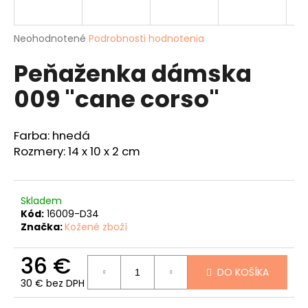
á
j
Priemerné
Neohodnotené
Podrobnosti hodnotenia
s
hodnotenie
Peňaženka dámska
produktu
ť
je
?
009 "cane corso"
0,0
z
5
hviezdičiek.
Farba: hnedá
Rozmery: 14 x 10 x 2 cm
HĽADAŤ
Skladem
Kód:
16009-D34
O
Značka:
Kožené zboží
d
p
36 €
o
DO KOŠÍKA
r
30 € bez DPH
ú
Jednotková