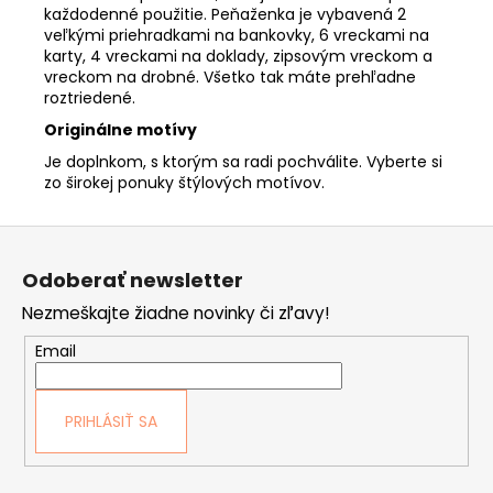
každodenné použitie. Peňaženka je vybavená 2
veľkými priehradkami na bankovky, 6 vreckami na
karty, 4 vreckami na doklady, zipsovým vreckom a
vreckom na drobné. Všetko tak máte prehľadne
roztriedené.
Originálne motívy
Je doplnkom, s ktorým sa radi pochválite. Vyberte si
zo širokej ponuky štýlových motívov.
Z
á
Odoberať newsletter
p
Nezmeškajte žiadne novinky či zľavy!
ä
t
Email
i
e
PRIHLÁSIŤ SA