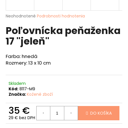
á
j
Priemerné
Neohodnotené
Podrobnosti hodnotenia
s
hodnotenie
Poľovnícka peňaženka
produktu
ť
je
?
17 "jeleň"
0,0
z
5
hviezdičiek.
Farba: hnedá
Rozmery: 13 x 10 cm
HĽADAŤ
Skladem
Kód:
8117-M9
O
Značka:
Kožené zboží
d
p
35 €
o
DO KOŠÍKA
r
29 € bez DPH
ú
Jednotková