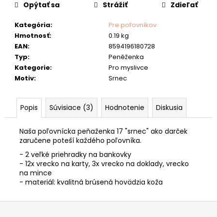
č
cena:
Opýtať sa
Strážiť
Zdieľať
a
m
Kategória
:
Pre poľovníkov
e
Hmotnosť
:
0.19 kg
EAN
:
8594196180728
POĽOVNÍCKA
Typ
:
Peněženka
PEŇAŽENKA
Kategorie
:
Pro myslivce
40
"HLAVA
Motiv
:
Srnec
JELEŇA"
33
€
Popis
Súvisiace (3)
Hodnotenie
Diskusia
Naša poľovnícka peňaženka 17 "srnec" ako darček
zaručene poteší každého poľovníka.
- 2 veľké priehradky na bankovky
- 12x vrecko na karty, 3x vrecko na doklady, vrecko
na mince
- materiál: kvalitná brúsená hovädzia koža
Z