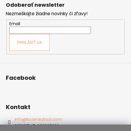
á
Odoberať newsletter
p
Nezmeškajte žiadne novinky či zľavy!
ä
t
Email
i
e
PRIHLÁSIŤ SA
Facebook
Kontakt
info
@
kozenezbozi.com
381281747, 603225633