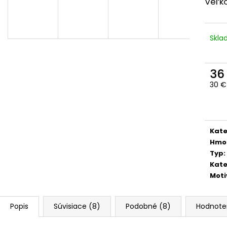
Veľko
Skl
36
30 €
Jedn
cena
Kate
Hmo
Typ
:
Kate
Moti
Popis
Súvisiace (8)
Podobné (8)
Hodnote