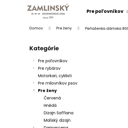
K
Prejsť
na
o
Pre poľovníkov
obsah
Späť
Späť
š
do
do
í
Domov
Pre ženy
Peňaženka dámska 8007
k
obchodu
obchodu
B
o
Kategórie
Preskočiť
č
kategórie
n
Pre poľovníkov
ý
Pre rybárov
p
Motorkari, cyklisti
a
Pre milovníkov psov
n
Pre ženy
e
KOŽENÝ OPASOK "LOVU ZDAR"
Červená
l
26 €
Hnědá
Dizajn Saffiana
Malíský dizajn
Damascena