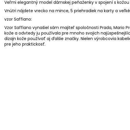
Veľmi elegantný model dámskej peňaženky v spojení s kožou 
Vnútri nájdete vrecko na mince, 5 priehradiek na karty a veľk
vzor Saffiano:
Vzor Saffiano vynašiel sám majiteľ spoločnosti Prada, Mario P
kože a odvtedy ju používala pre mnoho svojich najúspešnejších
dizajn kože používať aj ďalšie značky. Nielen výrobcovia kabeli
pre jeho praktickosť.