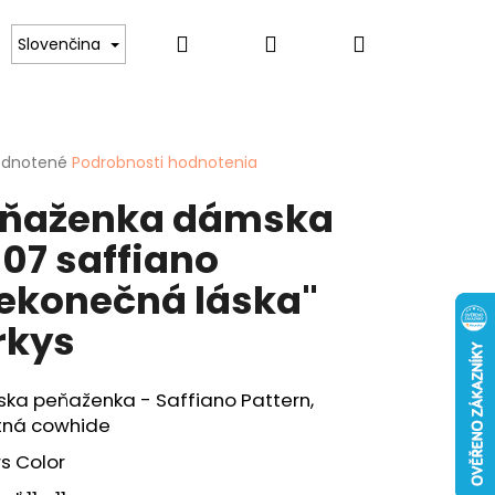
Hľadať
Prihlásenie
Nákupný
lovníkov psov
Pre ženy
Hobby
Spor
Slovenčina
košík
erné
dnotené
Podrobnosti hodnotenia
tenie
ňaženka dámska
ktu
07 saffiano
ekonečná láska"
ičiek.
rkys
Nasledujúce
ENKA 40 "KAPOR"
ka peňaženka - Saffiano Pattern,
itná cowhide
s Color