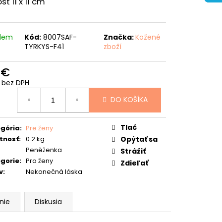
sť 11 x 11 cm
adem
Kód:
8007SAF-
Značka:
Kožené
TYRKYS-F41
zboží
 €
 bez DPH
otková
DO KOŠÍKA
:
Tlač
gória
:
Pre ženy
tnosť
:
0.2 kg
Opýtať sa
Peněženka
Strážiť
gorie
:
Pro ženy
Zdieľať
v
:
Nekonečná láska
nie
Diskusia