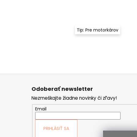
Tip: Pre motorkárov
Z
á
Odoberať newsletter
p
Nezmeškajte žiadne novinky či zľavy!
ä
t
Email
i
e
PRIHLÁSIŤ SA