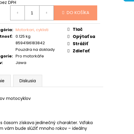
 bez DPH
otková
DO KOŠÍKA
:
Tlač
gória
:
Motorkari, cyklisti
tnosť
:
0.125 kg
Opýtať sa
8594196183842
Strážiť
Pouzdra na doklady
Zdieľať
gorie
:
Pro motorkáře
v
:
Jawa
ie
Diskusia
kov motocyklov
 s časom získava jedinečný charakter. Vďaka
 vám bude slúžiť mnoho rokov – ideálny