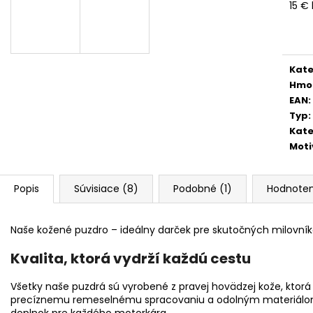
15 €
Jedn
cena
Kate
Hmo
EAN
:
Typ
:
Kate
Moti
Popis
Súvisiace (8)
Podobné (1)
Hodnoten
Naše kožené puzdro – ideálny darček pre skutočných milovní
Kvalita, ktorá vydrží každú cestu
Všetky naše puzdrá sú vyrobené z pravej hovädzej kože, ktorá
precíznemu remeselnému spracovaniu a odolným materiálom
doplnok pre každého motorkára.