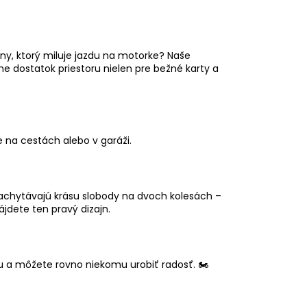
iny, ktorý miluje jazdu na motorke? Naše
tne dostatok priestoru nielen pre bežné karty a
 na cestách alebo v garáži.
zachytávajú krásu slobody na dvoch kolesách –
ájdete ten pravý dizajn.
u a môžete rovno niekomu urobiť radosť. 🏍️