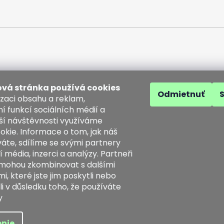
vá stránka používá cookies
Odmietnuť
izaci obsahu a reklam,
í funkcí sociálních médií a
ší návštěvnosti využíváme
akt
okie. Informace o tom, jak náš
áte, sdílíme se svými partnery
o
@
kozenezbozi.com
í média, inzerci a analýzy. Partneři
1281747, 603225633
 mohou zkombinovat s dalšími
3225633
, které jste jim poskytli nebo
tps://www.facebook.com/koz
li v důsledku toho, že používáte
ezbozi/
y
a vyhradené.
nie