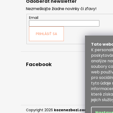
Odoberať newsletter
p
Nezmeškajte žiadne novinky či zľavy!
ä
t
Email
i
e
PRIHLÁSIŤ SA
Tato webo
K personal
poskytován
analýze na
Facebook
Kont
soubory co
web použív
inf
pro sociáln
38
tyto údaje
60
informacemi
ht
které získa
en
jejich služb
Copyright 2026
kozenezbozi.com
. Všetky práv
Nastave