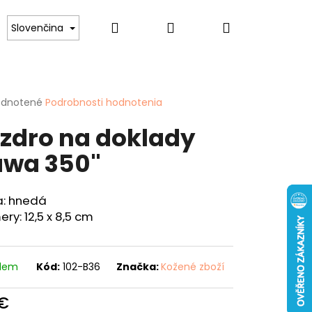
Hľadať
Prihlásenie
Nákupný
lovníkov psov
Pre ženy
Hobby
Spor
Slovenčina
košík
erné
dnotené
Podrobnosti hodnotenia
tenie
zdro na doklady
ktu
awa 350"
ičiek.
a: hnedá
ry: 12,5 x 8,5 cm
Nasledujúce
ENKA 40 "KAPOR"
adem
Kód:
102-B36
Značka:
Kožené zboží
 €