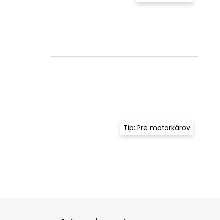
Tip: Pre motorkárov
Z
á