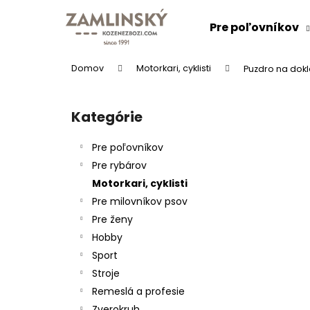
K
Prejsť
na
o
Pre poľovníkov
obsah
Späť
Späť
š
do
do
í
Domov
Motorkari, cyklisti
Puzdro na dokl
k
obchodu
obchodu
B
o
Kategórie
Preskočiť
č
kategórie
n
Pre poľovníkov
ý
Pre rybárov
p
Motorkari, cyklisti
a
Pre milovníkov psov
n
Pre ženy
e
KOŽENÝ OPASOK "LOVU ZDAR"
Hobby
l
26 €
Sport
Stroje
Remeslá a profesie
Zverokruh