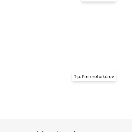
Tip: Pre motorkárov
Z
á