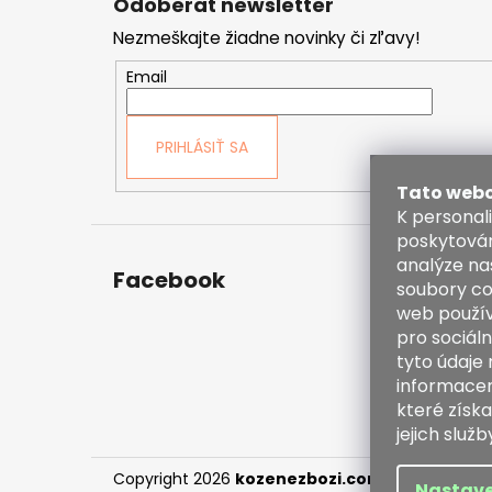
Odoberať newsletter
p
Nezmeškajte žiadne novinky či zľavy!
ä
t
Email
i
e
PRIHLÁSIŤ SA
Tato webo
K personal
poskytován
analýze na
Facebook
Kont
soubory co
web použív
inf
pro sociáln
38
tyto údaje
60
informacemi
ht
které získa
en
jejich služb
Copyright 2026
kozenezbozi.com
. Všetky práv
Nastave