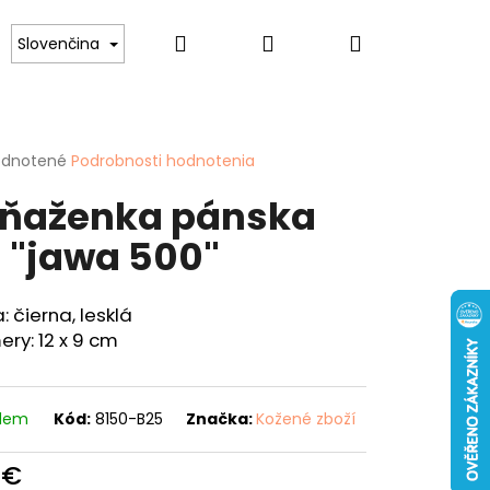
Hľadať
Prihlásenie
Nákupný
lovníkov psov
Pre ženy
Hobby
Spor
Slovenčina
košík
erné
dnotené
Podrobnosti hodnotenia
tenie
ňaženka pánska
ktu
 "jawa 500"
ičiek.
: čierna, lesklá
ry: 12 x 9 cm
Nasledujúce
ENKA 40 "KAPOR"
adem
Kód:
8150-B25
Značka:
Kožené zboží
 €