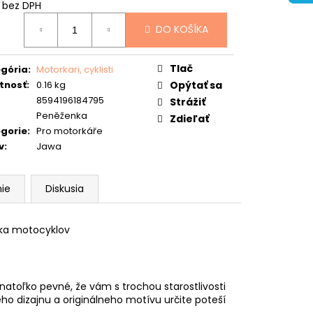
 bez DPH
otková
DO KOŠÍKA
:
Tlač
gória
:
Motorkari, cyklisti
tnosť
:
0.16 kg
Opýtať sa
8594196184795
Strážiť
Peněženka
Zdieľať
gorie
:
Pro motorkáře
v
:
Jawa
ie
Diskusia
íka motocyklov
atoľko pevné, že vám s trochou starostlivosti
ho dizajnu a originálneho motívu určite poteší