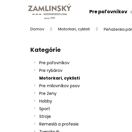
K
Prejsť
na
o
Pre poľovníkov
obsah
Späť
Späť
š
do
do
í
Domov
Motorkari, cyklisti
Peňaženka pán
k
obchodu
obchodu
B
o
Kategórie
Preskočiť
č
kategórie
n
Pre poľovníkov
ý
Pre rybárov
p
Motorkari, cyklisti
a
Pre milovníkov psov
n
Pre ženy
e
KOŽENÝ OPASOK "LOVU ZDAR"
Hobby
l
26 €
Sport
Stroje
Remeslá a profesie
Zverokruh