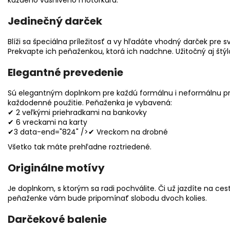
Jedinečný darček
Blíži sa špeciálna príležitosť a vy hľadáte vhodný darček pre sv
Prekvapte ich peňaženkou, ktorá ich nadchne. Užitočný aj štý
Elegantné prevedenie
Sú elegantným doplnkom pre každú formálnu i neformálnu príle
každodenné použitie. Peňaženka je vybavená:
✔ 2 veľkými priehradkami na bankovky
✔ 6 vreckami na karty
✔3 data-end="824" />✔ Vreckom na drobné
Všetko tak máte prehľadne roztriedené.
Originálne motívy
Je doplnkom, s ktorým sa radi pochválite. Či už jazdíte na ce
peňaženke vám bude pripomínať slobodu dvoch kolies.
Darčekové balenie