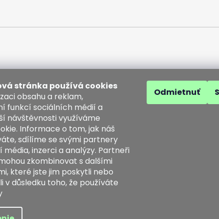
vá stránka používá cookies
Odmietnuť
izaci obsahu a reklam,
í funkcí sociálních médií a
ší návštěvnosti využíváme
akt
okie. Informace o tom, jak náš
áte, sdílíme se svými partnery
o
@
kozenezbozi.com
í média, inzerci a analýzy. Partneři
1281747, 603225633
 mohou zkombinovat s dalšími
3225633
, které jste jim poskytli nebo
tps://www.facebook.com/koz
li v důsledku toho, že používáte
ezbozi/
y
a vyhradené.
nie