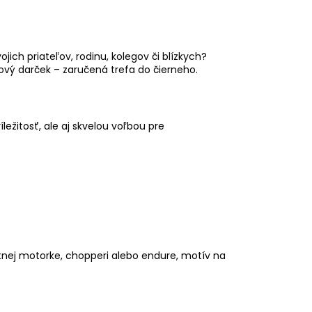
ojich priateľov, rodinu, kolegov či blízkych?
lový darček – zaručená trefa do čierneho.
žitosť, ale aj skvelou voľbou pre
stnej motorke, chopperi alebo endure, motív na