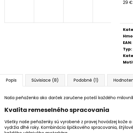
29 €
Jedn
cena
Kate
Hmo
EAN
:
Typ
:
Kate
Moti
Popis
Súvisiace (8)
Podobné (1)
Hodnoten
Naša peňaženka ako darček zaručene poteší každého milovn
Kvalita remeselného spracovania
Všetky naše peňaženky sú vyrobené z pravej hovädzej kože a n
vydržia dlhé roky. Kombinácia špičkového spracovania, štýlové
každého vášnivého motorkára.