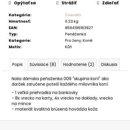
č
cena:
Opýtať sa
Strážiť
Zdieľať
a
m
Kategória
:
Zvieratá
e
Hmotnosť
:
0.23 kg
EAN
:
8594196183927
KOŽENÝ
Typ
:
Peněženka
OPASOK
Kategorie
:
Pro ženy, Koně
"JAWA"
Motiv
:
Kůň
26
€
Popis
Súvisiace (8)
Hodnotenie (2)
Diskusia
Naša dámska peňaženka 009 "skupina koní" ako
darček zaručene poteší každého milovníka koní.
- 1 veľká priehradka na bankovky
- 8x vrecko na karty, 4x vrecko na doklady, vrecko
na mince
- materiál: kvalitná brúsená hovädzia koža
Z