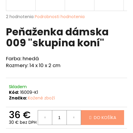
á
j
Priemerné
2 hodnotenia
Podrobnosti hodnotenia
s
hodnotenie
Peňaženka dámska
produktu
ť
je
?
009 "skupina koní"
4,5
z
5
hviezdičiek.
Farba: hnedá
Rozmery: 14 x 10 x 2 cm
HĽADAŤ
Skladem
Kód:
16009-K1
O
Značka:
Kožené zboží
d
p
36 €
o
DO KOŠÍKA
r
30 € bez DPH
ú
Jednotková