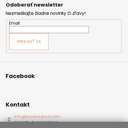
á
Odoberať newsletter
p
Nezmeškajte žiadne novinky či zľavy!
ä
t
Email
i
e
PRIHLÁSIŤ SA
Facebook
Kontakt
info
@
kozenezbozi.com
381281747, 603225633