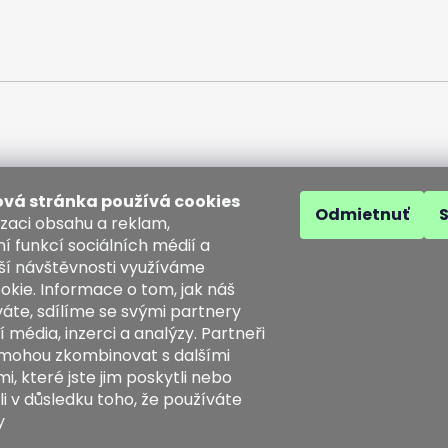
vá stránka používá cookies
Odmietnuť
izaci obsahu a reklam,
í funkcí sociálních médií a
ší návštěvnosti využíváme
akt
okie. Informace o tom, jak náš
áte, sdílíme se svými partnery
o
@
kozenezbozi.com
í média, inzerci a analýzy. Partneři
1281747, 603225633
 mohou zkombinovat s dalšími
3225633
, které jste jim poskytli nebo
tps://www.facebook.com/koz
li v důsledku toho, že používáte
ezbozi/
y