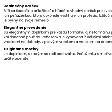
Jedinečný darček
Blíži sa špeciálna príležitosť a hľadáte vhodný darček pre svoj
ich peňaženkou, ktorá dokonale vystihuje ich profesiu. Užitočn
je pyšný na svoje remeslo.
Elegantné prevedenie
Sú elegantným doplnkom pre každú formálnu aj neformálnu príl
každodenné použitie. Peňaženka je vybavená 2 veľkými priehr
vreckami na doklady, zipsovým vreckom a vreckom na drobné
Originálne motívy
Je doplnkom, s ktorým sa radi pochválite. Peňaženku s motívo
určite oceníte.