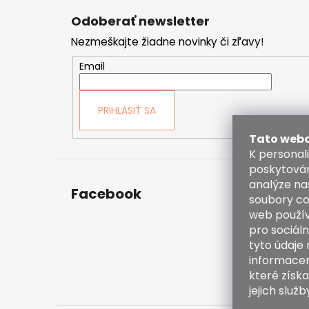
á
Odoberať newsletter
p
Nezmeškajte žiadne novinky či zľavy!
ä
t
Email
i
e
PRIHLÁSIŤ SA
Tato webo
K personal
poskytován
analýze na
Facebook
Kont
soubory co
web použív
inf
pro sociáln
38
tyto údaje
60
informacemi
ht
které získa
en
jejich služb