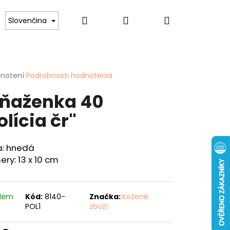
Hľadať
Prihlásenie
Nákupný
lovníkov psov
Pre ženy
Hobby
Spor
Slovenčina
košík
erné
dnotení
Podrobnosti hodnotenia
tenie
ňaženka 40
ktu
olícia čr"
ičiek.
a: hnedá
ry: 13 x 10 cm
Nasledujúce
ENKA 40 "KAPOR"
adem
Kód:
8140-
Značka:
Kožené
POL1
zboží