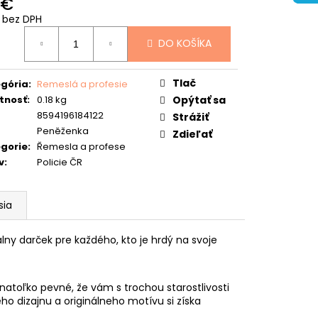
 €
 bez DPH
otková
DO KOŠÍKA
:
Tlač
gória
:
Remeslá a profesie
tnosť
:
0.18 kg
Opýtať sa
8594196184122
Strážiť
Peněženka
Zdieľať
gorie
:
Řemesla a profese
v
:
Policie ČR
sia
lny darček pre každého, kto je hrdý na svoje
atoľko pevné, že vám s trochou starostlivosti
ho dizajnu a originálneho motívu si získa