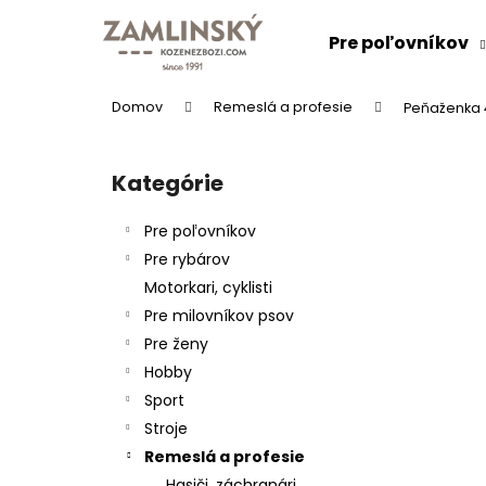
K
Prejsť
na
o
Pre poľovníkov
obsah
Späť
Späť
š
do
do
í
Domov
Remeslá a profesie
Peňaženka 4
k
obchodu
obchodu
B
o
Kategórie
Preskočiť
č
kategórie
n
Pre poľovníkov
ý
Pre rybárov
p
Motorkari, cyklisti
a
Pre milovníkov psov
n
Pre ženy
e
KOŽENÝ OPASOK "LOVU ZDAR"
Hobby
l
26 €
Sport
Stroje
Remeslá a profesie
Hasiči, záchranári