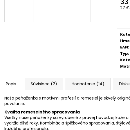
33
27 €
Jedn
cena
Kate
Hmo
EAN
:
Typ
:
Kate
Moti
Popis
Súvisiace (2)
Hodnotenie (14)
Disku
Naša peňaženka s motívmi profesií a remesiel je skvelý originá
povolanie.
Kvalita remeselného spracovania
Všetky naše peňaženky sú vyrobené z pravej hovädzej kože a n
vydržia dlhé roky. Kombinácia špičkového spracovania, štýlové
každého profesionála.