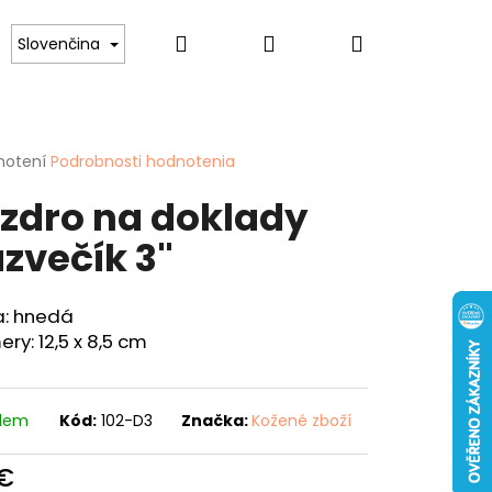
Hľadať
Prihlásenie
Nákupný
lovníkov psov
Pre ženy
Hobby
Spor
Slovenčina
košík
erné
notení
Podrobnosti hodnotenia
tenie
zdro na doklady
ktu
azvečík 3"
ičiek.
a: hnedá
ry: 12,5 x 8,5 cm
Nasledujúce
ENKA 40 "KAPOR"
adem
Kód:
102-D3
Značka:
Kožené zboží
 €