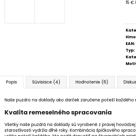
15 €
Jedn
cena
Kate
Hmo
EAN
:
Typ
:
Kate
Moti
Popis
Súvisiace (4)
Hodnotenie (6)
Disku
Naše puzdro na doklady ako darček zaručene poteší každého 
Kvalita remeselného spracovania
Všetky naše puzdrá na doklady sú vyrobené z pravej hovädzej
starostlivosti vydržia dlhé roky. Kombinácia špičkového sprac
určite poteší každého, kto nedá dopustiť na štvornohých priat