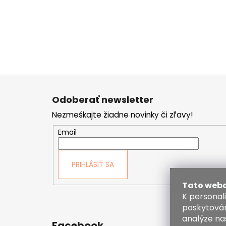
Z
á
Odoberať newsletter
p
Nezmeškajte žiadne novinky či zľavy!
ä
t
Email
i
e
PRIHLÁSIŤ SA
Tato webo
K personal
poskytován
analýze na
Facebook
Kont