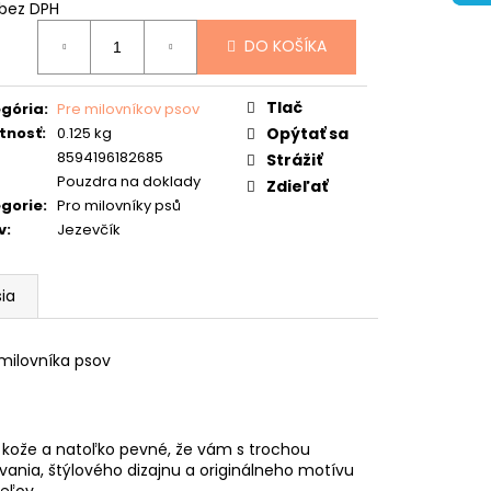
 bez DPH
otková
DO KOŠÍKA
:
Tlač
gória
:
Pre milovníkov psov
tnosť
:
0.125 kg
Opýtať sa
8594196182685
Strážiť
Pouzdra na doklady
Zdieľať
gorie
:
Pro milovníky psů
v
:
Jezevčík
sia
milovníka psov
 kože a natoľko pevné, že vám s trochou
ovania, štýlového dizajnu a originálneho motívu
eľov.