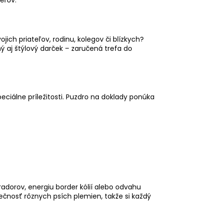
ojich priateľov, rodinu, kolegov či blízkych?
ý aj štýlový darček – zaručená trefa do
ciálne príležitosti. Puzdro na doklady ponúka
radorov, energiu border kólií alebo odvahu
čnosť rôznych psích plemien, takže si každý