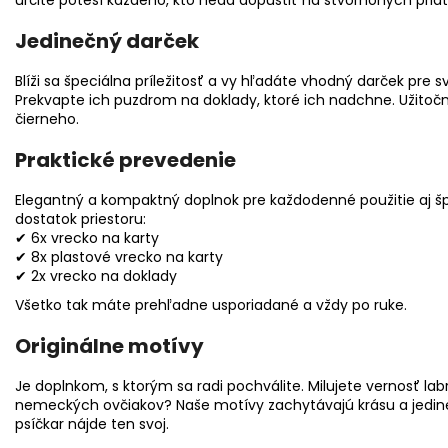
Jedinečný darček
Blíži sa špeciálna príležitosť a vy hľadáte vhodný darček pre sv
Prekvapte ich puzdrom na doklady, ktoré ich nadchne. Užitočn
čierneho.
Praktické prevedenie
Elegantný a kompaktný doplnok pre každodenné použitie aj špe
dostatok priestoru:
✔ 6x vrecko na karty
✔ 8x plastové vrecko na karty
✔ 2x vrecko na doklady
Všetko tak máte prehľadne usporiadané a vždy po ruke.
Originálne motívy
Je doplnkom, s ktorým sa radi pochválite. Milujete vernosť lab
nemeckých ovčiakov? Naše motívy zachytávajú krásu a jedine
psíčkar nájde ten svoj.