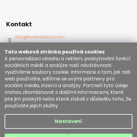
Kontakt
info
@
kozenezbozi.com
381281747
603225633
Tato webová stránka používá cookies
https://www.facebook.com/kozenezbozi/
K personalizaci obsahu a reklam, poskytování funkcí
sociálních médií a analýze naší návštěvnosti
využíváme soubory cookie. Informace o tom, jak náš
Informace pro vás
web používáte, sdílíme se svými partnery pro
sociální média, inzerci a analýzy. Partneři tyto údaje
mohou zkombinovat s dalšími informacemi, které
Obchodní podmínky
jste jim poskytli nebo které získali v důsledku toho, že
Zásady používání souborů cookies
používáte jejich služby
Moje objednávka
Nastavení
Vytvořil Shoptet
Copyright 2026
kozenezbozi.com
. Všechna práva