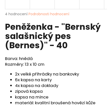
a
j
Průměrné
4 hodnocení
Podrobnosti hodnocení
í
hodnocení
Peněženka - "Bernský
produktu
t
je
?
salašnický pes
4,8
z
(Bernes)" - 40
5
hvězdiček.
Barva: hnědá
HLEDAT
Rozměry: 13 x 10 cm
2x velké přihrádky na bankovky
D
6x kapsa na karty
o
4x kapsa na doklady
p
zipová kapsa
o
kapsa na mince
r
materiál: kvalitní broušená hovězí kůže
u