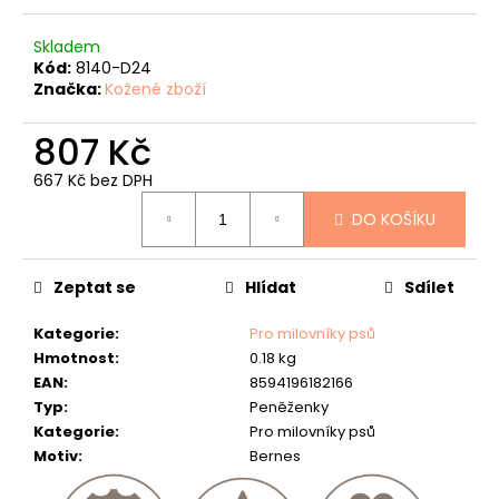
č
u
Skladem
j
Kód:
8140-D24
e
Značka:
Kožené zboží
m
e
807 Kč
KOŽENÝ
667 Kč bez DPH
PÁSEK
Měrná
"JAWA"
DO KOŠÍKU
cena:
634
Kč
Zeptat se
Hlídat
Sdílet
Kategorie
:
Pro milovníky psů
Hmotnost
:
0.18 kg
EAN
:
8594196182166
Typ
:
Peněženky
Kategorie
:
Pro milovníky psů
Motiv
:
Bernes