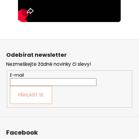
Z
á
Odebírat newsletter
p
Nezmeškejte žádné novinky či slevy!
a
t
E-mail
í
PŘIHLÁSIT SE
Facebook