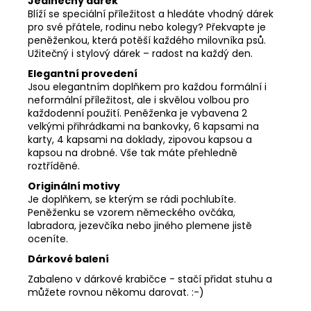
Jedinečný dárek
Blíží se speciální příležitost a hledáte vhodný dárek
pro své přátele, rodinu nebo kolegy? Překvapte je
peněženkou, která potěší každého milovníka psů.
Užitečný i stylový dárek – radost na každý den.
Elegantní provedení
Jsou elegantním doplňkem pro každou formální i
neformální příležitost, ale i skvělou volbou pro
každodenní použití. Peněženka je vybavena 2
velkými přihrádkami na bankovky, 6 kapsami na
karty, 4 kapsami na doklady, zipovou kapsou a
kapsou na drobné. Vše tak máte přehledně
roztříděné.
Originální motivy
Je doplňkem, se kterým se rádi pochlubíte.
Peněženku se vzorem německého ovčáka,
labradora, jezevčíka nebo jiného plemene jistě
oceníte.
Dárkové balení
Zabaleno v dárkové krabičce - stačí přidat stuhu a
můžete rovnou někomu darovat. :-)