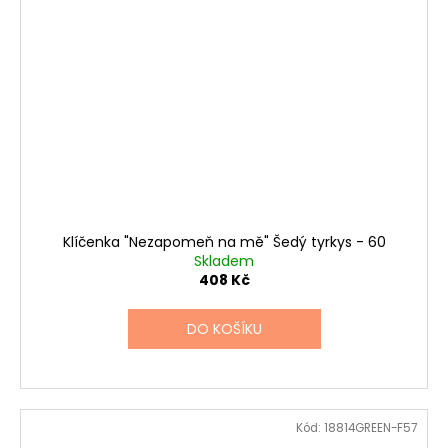
Klíčenka "Nezapomeň na mě" Šedý tyrkys - 60
Skladem
408 Kč
DO KOŠÍKU
Kód:
18814GREEN-F57