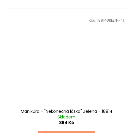
Kód:
18814GREEN-F41
Manikúra - "Nekonečná láska" Zelená - 18814
Skladem
384 Kč