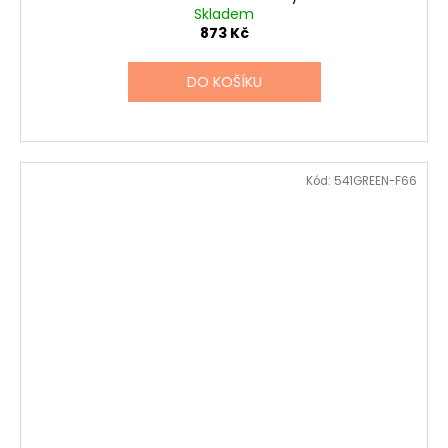
Skladem
873 Kč
DO KOŠÍKU
Kód:
541GREEN-F66