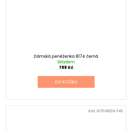
Dámská peněženka 8174 černá
Skladem
788 Kč
DO KOŠÍKU
Kód:
8175GREEN-F45