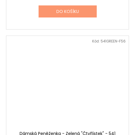
DO KOŠÍKU
Kód:
541GREEN-F56
Dámská Peněženka - Zelená "Čtyřlístek" - 541