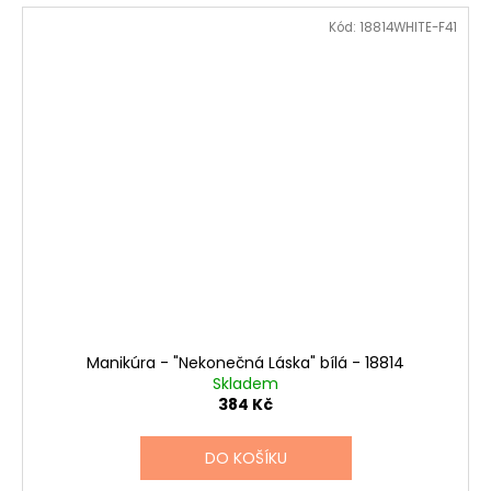
Kód:
18814WHITE-F41
Manikúra - "Nekonečná Láska" bílá - 18814
Skladem
384 Kč
DO KOŠÍKU