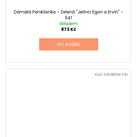
Dámská Peněženka - Zelená "Jelínci Egon a Ervín" -
541
Skladem
873 Kč
DO KOŠÍKU
Kód:
541GREEN-F41