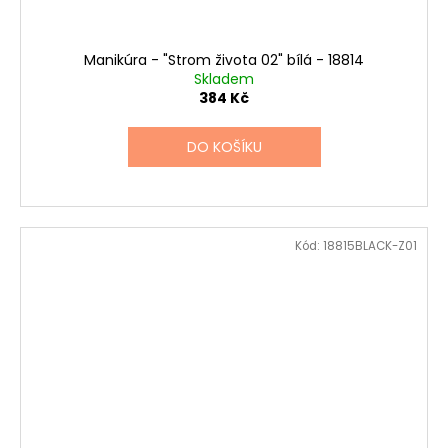
Manikúra - "Strom života 02" bílá - 18814
Skladem
384 Kč
DO KOŠÍKU
Kód:
18815BLACK-Z01