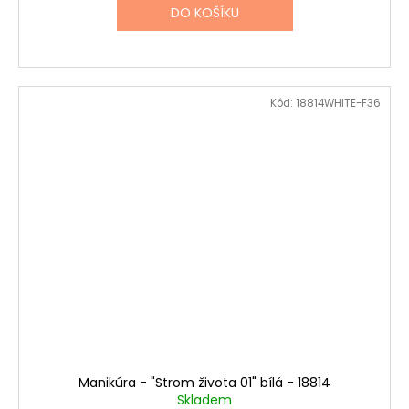
DO KOŠÍKU
Kód:
18814WHITE-F36
Manikúra - "Strom života 01" bílá - 18814
Skladem