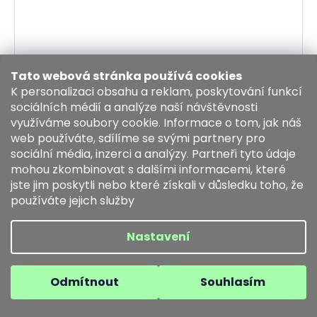
Tato webová stránka používá cookies
K personalizaci obsahu a reklam, poskytování funkcí
sociálních médií a analýze naší návštěvnosti
Manikúrová sada PREMIUM LINE 5-dílná "Zvěrokruh -
využíváme soubory cookie. Informace o tom, jak náš
blíženci" černá
web používáte, sdílíme se svými partnery pro
Skladem
sociální média, inzerci a analýzy. Partneři tyto údaje
729 Kč
mohou zkombinovat s dalšími informacemi, které
jste jim poskytli nebo které získali v důsledku toho, že
DO KOŠÍKU
používáte jejich služby
Nastavení
Kód:
18815BLACK-Z02
Odmítnout
Souhlasím