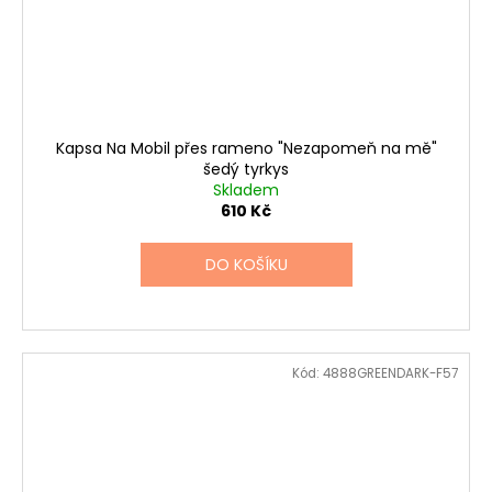
Kapsa Na Mobil přes rameno "Nezapomeň na mě"
šedý tyrkys
Skladem
610 Kč
DO KOŠÍKU
Kód:
4888GREENDARK-F57