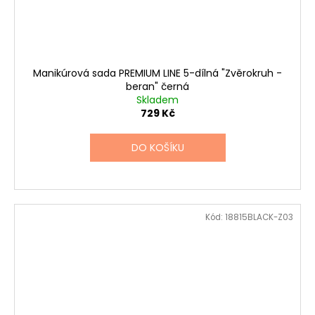
Manikúrová sada PREMIUM LINE 5-dílná "Zvěrokruh -
beran" černá
Skladem
729 Kč
DO KOŠÍKU
Kód:
18815BLACK-Z03