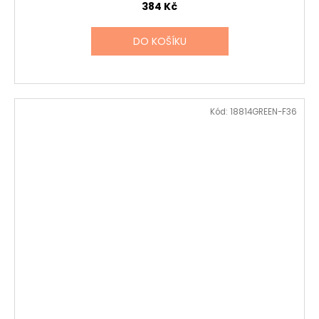
384 Kč
DO KOŠÍKU
Kód:
18814GREEN-F36