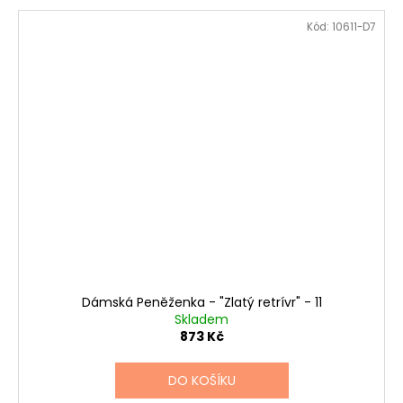
Kód:
10611-D7
Dámská Peněženka - "Zlatý retrívr" - 11
Skladem
873 Kč
DO KOŠÍKU