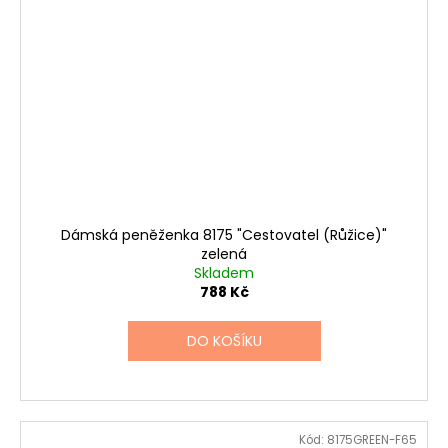
Dámská peněženka 8175 "Cestovatel (Růžice)"
zelená
Skladem
788 Kč
DO KOŠÍKU
Kód:
8175GREEN-F65