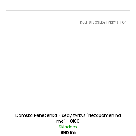
Kód:
8180SEDYTYRKYS-F64
Dámská Peněženka - šedý tyrkys "Nezapomeň na
mě" - 8180
Skladem
990 Kč