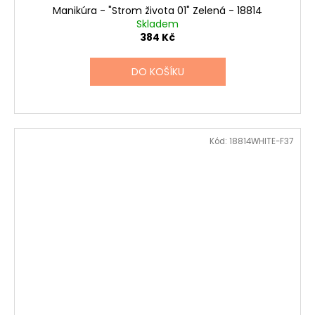
Manikúra - "Strom života 01" Zelená - 18814
Skladem
384 Kč
DO KOŠÍKU
Kód:
18814WHITE-F37