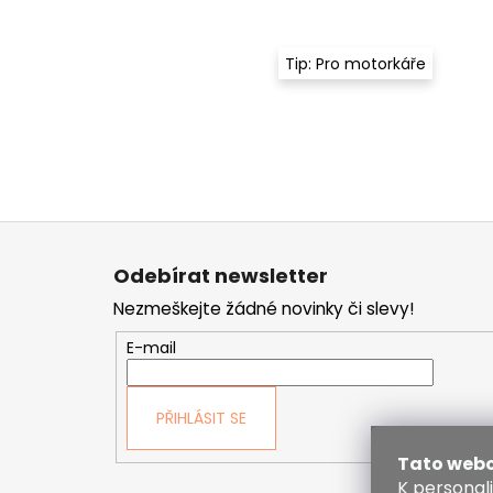
Tip: Pro motorkáře
Z
á
Odebírat newsletter
p
Nezmeškejte žádné novinky či slevy!
a
t
E-mail
í
PŘIHLÁSIT SE
Tato webo
K personal