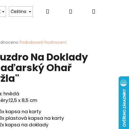
Hledat
Přihlášení
Nákupní
 psů
Pro ženy
Hobby & Záliby
Sport
K
Čeština
košík
rné
odnoceno
Podrobnosti hodnocení
cení
uzdro Na Doklady
ktu
aďarský Ohař
žla"
ček.
Následující
a: hnědá
ENKA - "KAPR" - 40
ěry:
12,5 x 8,5 cm
6x kapsa na karty
8x plastová kapsa na karty
2x kapsa na doklady