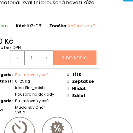
materiál: kvalitní broušená hovězí kůže
adem
Kód:
102-D61
Značka:
Kožené zboží
0 Kč
Kč bez DPH
ná
DO KOŠÍKU
:
Tisk
gorie
:
Pro milovníky psů
tnost
:
0.125 kg
Zeptat se
identifier_exists
Hlídat
Pouzdra na doklady
Sdílet
gorie
:
Pro milovníky psů
Maďarský Ohař
v
:
Vyžla