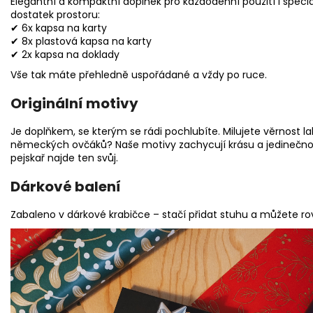
Elegantní a kompaktní doplněk pro každodenní použití i speciál
dostatek prostoru:
✔ 6x kapsa na karty
✔ 8x plastová kapsa na karty
✔ 2x kapsa na doklady
Vše tak máte přehledně uspořádané a vždy po ruce.
Originální motivy
Je doplňkem, se kterým se rádi pochlubíte. Milujete věrnost la
německých ovčáků? Naše motivy zachycují krásu a jedinečnos
pejskař najde ten svůj.
Dárkové balení
Zabaleno v dárkové krabičce – stačí přidat stuhu a můžete r