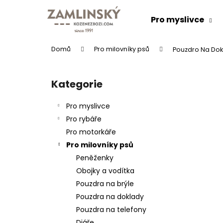
K
Přejít
na
o
Pro myslivce
obsah
Zpět
Zpět
š
do
do
í
Domů
Pro milovníky psů
Pouzdro Na Dok
k
obchodu
obchodu
P
o
Kategorie
Přeskočit
s
kategorie
t
Pro myslivce
r
Pro rybáře
a
Pro motorkáře
n
Pro milovníky psů
n
Peněženky
í
KOŽENÝ PÁSEK "LOVU ZDAR"
Obojky a vodítka
p
634 Kč
Pouzdra na brýle
a
Pouzdra na doklady
n
Pouzdra na telefony
e
Diáře