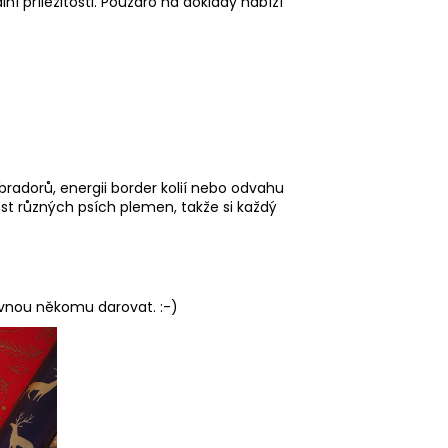
ní příležitosti. Pouzdro na doklady nabízí
bradorů, energii border kolií nebo odvahu
t různých psích plemen, takže si každý
ovnou někomu darovat. :-)