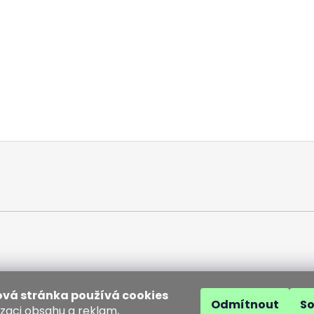
vá stránka používá cookies
Odmítnout
S
izaci obsahu a reklam,