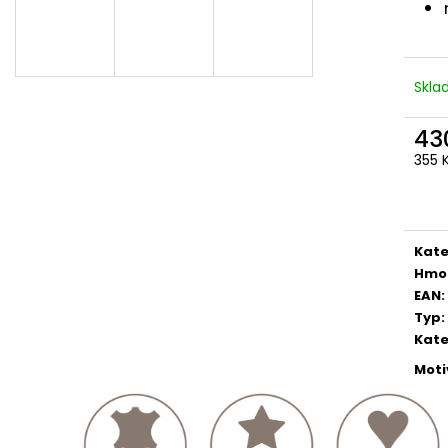
Skl
43
355 
Měr
cena
Kate
Hmo
EAN
:
Typ
:
Kate
Moti