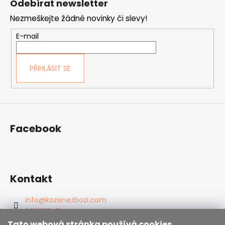
Odebírat newsletter
p
Nezmeškejte žádné novinky či slevy!
a
t
E-mail
í
PŘIHLÁSIT SE
Facebook
Kontakt
info
@
kozenezbozi.com
381281747
603225633
Tato webová stránka používá cookies