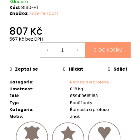
č
Skladem
u
Kód:
8140-H1
Značka:
Kožené zboží
j
e
807 Kč
m
e
667 Kč bez DPH
Měrná
RYBÁŘSKÁ
DO KOŠÍKU
cena:
PENĚŽENKA
-
"KAPR
A
Zeptat se
Hlídat
Sdílet
BOILIES"
-
Kategorie
:
Řemesla a profese
40
Hmotnost
:
0.18 kg
807
EAN
:
8594196181183
Kč
Typ
:
Peněženky
Kategorie
:
Řemesla a profese
Motiv
:
Znak