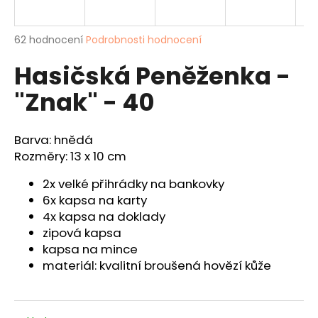
a
j
Průměrné
62 hodnocení
Podrobnosti hodnocení
í
hodnocení
Hasičská Peněženka -
produktu
t
je
?
"Znak" - 40
4,1
z
5
hvězdiček.
Barva: hnědá
Rozměry: 13 x 10 cm
HLEDAT
2x velké přihrádky na bankovky
6x kapsa na karty
4x kapsa na doklady
D
zipová kapsa
o
kapsa na mince
p
materiál: kvalitní broušená hovězí kůže
o
r
u