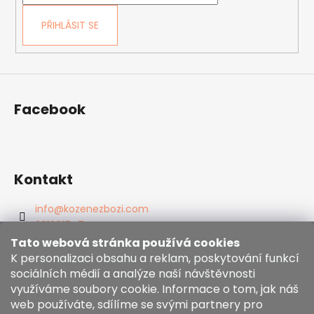
PŘIHLÁSIT SE
Facebook
Kontakt
info
@
kozenezbozi.com
381281747
603225633
Tato webová stránka používá cookies
K personalizaci obsahu a reklam, poskytování funkcí
https://www.facebook.com/kozenezbozi/
sociálních médií a analýze naší návštěvnosti
využíváme soubory cookie. Informace o tom, jak náš
web používáte, sdílíme se svými partnery pro
Informace pro vás