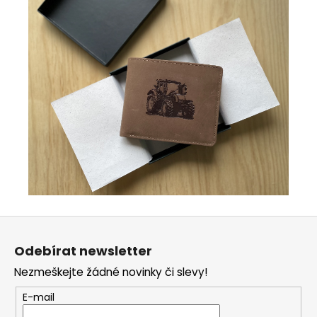
Z
á
Odebírat newsletter
p
Nezmeškejte žádné novinky či slevy!
a
t
E-mail
í