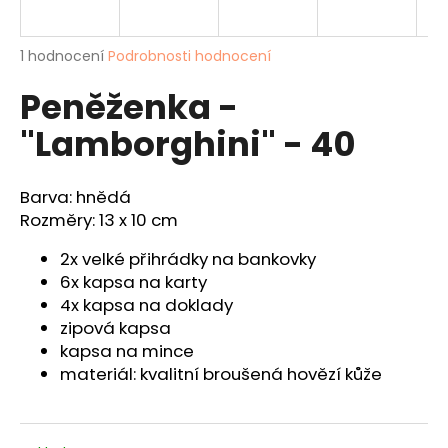
a
j
Průměrné
1 hodnocení
Podrobnosti hodnocení
í
hodnocení
Peněženka -
produktu
t
je
?
"Lamborghini" - 40
5,0
z
5
hvězdiček.
Barva: hnědá
Rozměry: 13 x 10 cm
HLEDAT
2x velké přihrádky na bankovky
6x kapsa na karty
4x kapsa na doklady
D
zipová kapsa
o
kapsa na mince
p
materiál: kvalitní broušená hovězí kůže
o
r
u