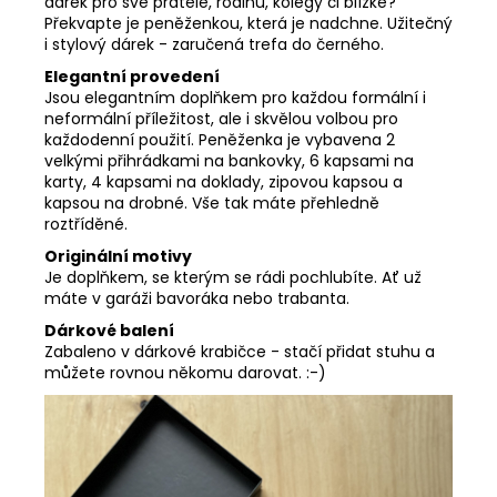
dárek pro své přátele, rodinu, kolegy či blízké?
Překvapte je peněženkou, která je nadchne. Užitečný
i stylový dárek - zaručená trefa do černého.
Elegantní provedení
Jsou elegantním doplňkem pro každou formální i
neformální příležitost, ale i skvělou volbou pro
každodenní použití. Peněženka je vybavena 2
velkými přihrádkami na bankovky, 6 kapsami na
karty, 4 kapsami na doklady, zipovou kapsou a
kapsou na drobné. Vše tak máte přehledně
roztříděné.
Originální motivy
Je doplňkem, se kterým se rádi pochlubíte. Ať už
máte v garáži bavoráka nebo trabanta.
Dárkové balení
Zabaleno v dárkové krabičce - stačí přidat stuhu a
můžete rovnou někomu darovat. :-)