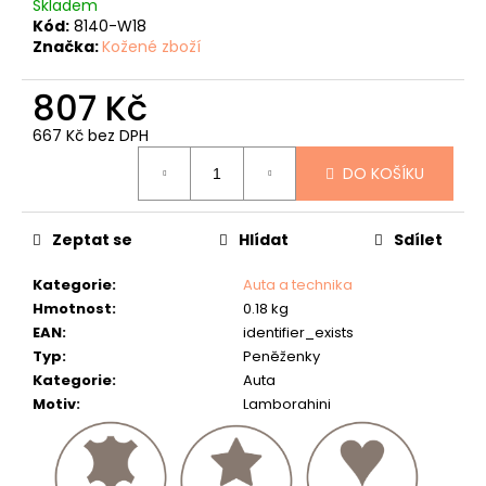
č
Skladem
u
Kód:
8140-W18
Značka:
Kožené zboží
j
e
807 Kč
m
e
667 Kč bez DPH
Měrná
KOŽENÝ
DO KOŠÍKU
cena:
PÁSEK
"KAPR"
634
Zeptat se
Hlídat
Sdílet
Kč
Kategorie
:
Auta a technika
Hmotnost
:
0.18 kg
EAN
:
identifier_exists
Typ
:
Peněženky
Kategorie
:
Auta
Motiv
:
Lamborghini