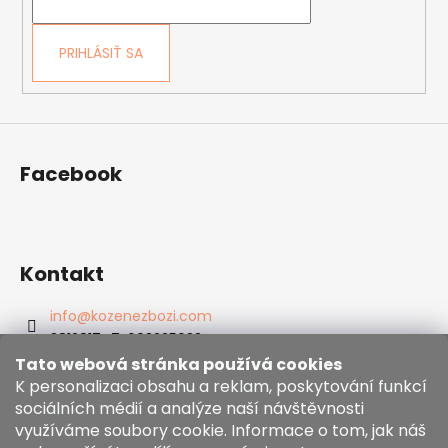
i
e
PRIHLÁSIŤ SA
Facebook
Kontakt
info
@
kozenezbozi.com
381281747, 603225633
603225633
Tato webová stránka používá cookies
https://www.facebook.com/kozenezbozi/
K personalizaci obsahu a reklam, poskytování funkcí
sociálních médií a analýze naší návštěvnosti
využíváme soubory cookie. Informace o tom, jak náš