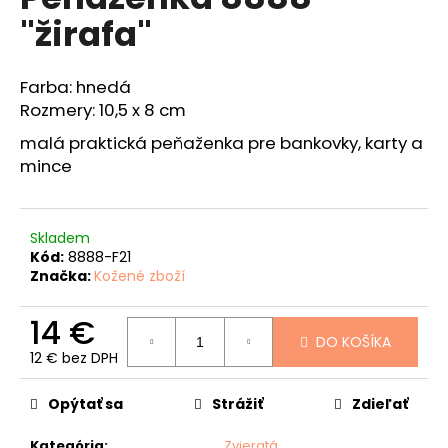
je
á
"žirafa"
0,0
z
j
5
s
hviezdičiek.
Farba: hnedá
ť
Rozmery: 10,5 x 8 cm
?
malá praktická peňaženka pre bankovky, karty a
mince
HĽADAŤ
Skladem
Kód:
8888-F21
Značka:
Kožené zboží
O
14 €
d
DO KOŠÍKA
12 € bez DPH
p
Jednotková
o
cena:
r
Opýtať sa
Strážiť
Zdieľať
ú
Kategória
:
Zvieratá