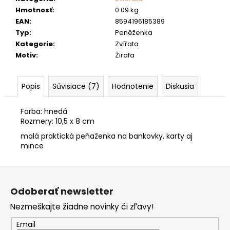
č
Hmotnosť
:
0.09 kg
a
EAN
:
8594196185389
m
Typ
:
Peněženka
e
Kategorie
:
Zvířata
RYBÁRSKA
Motiv
:
Žirafa
PEŇAŽENKA
40
"KAPOR
Popis
Súvisiace (7)
Hodnotenie
Diskusia
A
BOILIES"
Farba: hnedá
33
Rozmery: 10,5 x 8 cm
€
malá praktická peňaženka na bankovky, karty aj
mince
Z
á
Odoberať newsletter
p
Nezmeškajte žiadne novinky či zľavy!
ä
t
Email