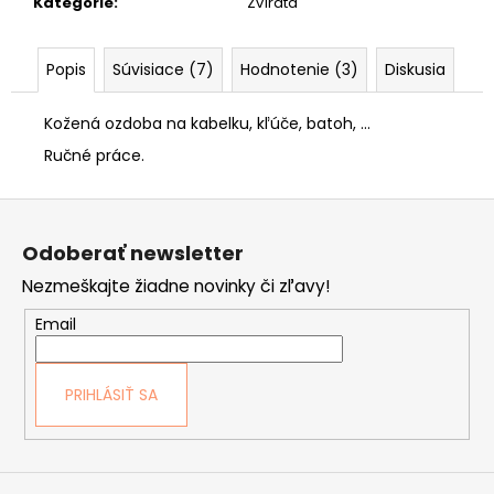
č
Kategorie
:
Zvířata
a
m
Popis
Súvisiace (7)
Hodnotenie (3)
Diskusia
e
POĽOVNÍCKA
Kožená ozdoba na kabelku, kľúče, batoh, ...
PEŇAŽENKA
Ručné práce.
40
"HLAVA
JELEŇA"
Z
33
á
€
Odoberať newsletter
p
Nezmeškajte žiadne novinky či zľavy!
ä
t
Email
i
e
PRIHLÁSIŤ SA