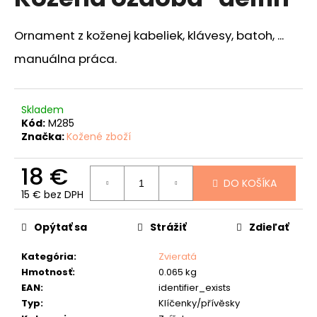
je
á
3,7
z
j
Ornament z koženej kabeliek, klávesy, batoh, ...
5
s
hviezdičiek.
manuálna práca.
ť
?
Skladem
Kód:
M285
Značka:
Kožené zboží
HĽADAŤ
18 €
DO KOŠÍKA
15 € bez DPH
Jednotková
cena:
O
Opýtať sa
Strážiť
Zdieľať
d
p
Kategória
:
Zvieratá
o
Hmotnosť
:
0.065 kg
r
EAN
:
identifier_exists
ú
Typ
:
Klíčenky/přívěsky