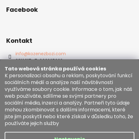
Facebook
Kontakt
info
@
kozenezbozi.com
381281747, 603225633
603225633
Tato webová stránka používá cookies
https://www.facebook.com/kozenezbozi/
K personalizaci obsahu a reklam, poskytování funkcí
sociálních médií a analýze naší návštěvnosti
využíváme soubory cookie. Informace o tom, jak náš
Informace pro vás
web používáte, sdílíme se svými partnery pro
sociální média, inzerci a analýzy. Partneři tyto údaje
mohou zkombinovat s dalšími informacemi, které
Obchodní podmínky
jste jim poskytli nebo které získali v důsledku toho, že
Zásady používání souborů cookies
používáte jejich služby
Moja objednávka