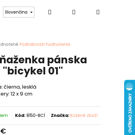
Hľadať
Prihlásenie
Nákupný
lovníkov psov
Pre ženy
Hobby
Spor
Slovenčina
košík
erné
dnotené
Podrobnosti hodnotenia
tenie
ňaženka pánska
ktu
 "bicykel 01"
ičiek.
: čierna, lesklá
ry: 12 x 9 cm
adem
Kód:
8150-BC1
Značka:
Kožené zboží
 €