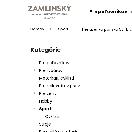
Prejsť
na
Pre poľovníkov
obsah
Domov
Sport
Peňaženka pánska 50 "bicy
B
o
Kategórie
Preskočiť
č
kategórie
n
Pre poľovníkov
ý
Pre rybárov
p
Motorkari, cyklisti
a
Pre milovníkov psov
n
Pre ženy
e
Hobby
l
Sport
Cyklisti
Stroje
Remeslá a profesie