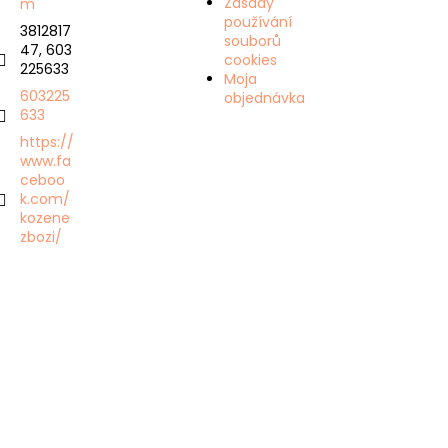
Zásady
m
používání
3812817
souborů
47, 603
cookies
225633
Moja
603225
objednávka
633
https://
www.fa
ceboo
k.com/
kozene
zbozi/