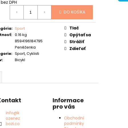
 bez DPH
otková
DO KOŠÍKA
:
Tlač
gória
:
Sport
tnosť
:
0.16 kg
Opýtať sa
8594196184795
Strážiť
Peněženka
Zdieľať
gorie
:
Sport, Cyklisti
v
:
Bicykl
Kontakt
Informace
pro vás
info
@
k
Obchodní
ozenez
podmínky
bozi.co