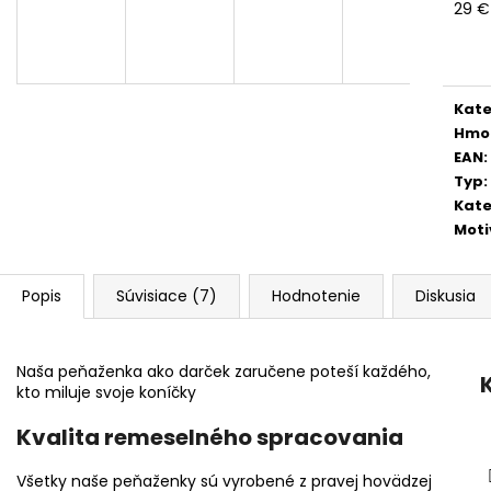
29 €
Jedn
cena
Kate
Hmo
EAN
:
Typ
:
Kate
Moti
Popis
Súvisiace (7)
Hodnotenie
Diskusia
Naša peňaženka ako darček zaručene poteší každého,
kto miluje svoje koníčky
Kvalita remeselného spracovania
Všetky naše peňaženky sú vyrobené z pravej hovädzej