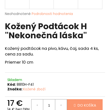
á
j
Priemerné
Neohodnotené
Podrobnosti hodnotenia
s
hodnotenie
Kožený Podtácok H
produktu
ť
je
?
"Nekonečná láska"
0,0
z
5
hviezdičiek.
Kožený podtácok na pivo, kávu, čaj, sada 4 ks,
cena za sadu.
HĽADAŤ
Priemer 10 cm
O
Skladem
d
Kód:
8810H-F41
p
Značka:
Kožené zboží
o
r
17 €
ú
DO KOŠÍKA
14 € bez DPH