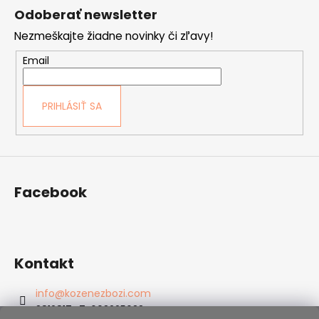
á
Odoberať newsletter
p
Nezmeškajte žiadne novinky či zľavy!
ä
t
Email
i
e
PRIHLÁSIŤ SA
Facebook
Kontakt
info
@
kozenezbozi.com
381281747, 603225633