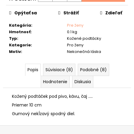
č
Jednotková
a
cena:
Opýtať sa
Strážiť
Zdieľať
m
e
Kategória
:
Pre ženy
Hmotnosť
:
0.1 kg
KOŽENÝ
OPASOK
Typ
:
Kožené podtácky
"LOVU
Kategorie
:
Pro ženy
ZDAR"
Motiv
:
Nekonečná láska
26
€
Popis
Súvisiace (8)
Podobné (8)
Hodnotenie
Diskusia
Kožený podtáček pod pivo, kávu, čaj .....
Priemer 10 cm
Gumový nekĺzavý spodný diel.
Z