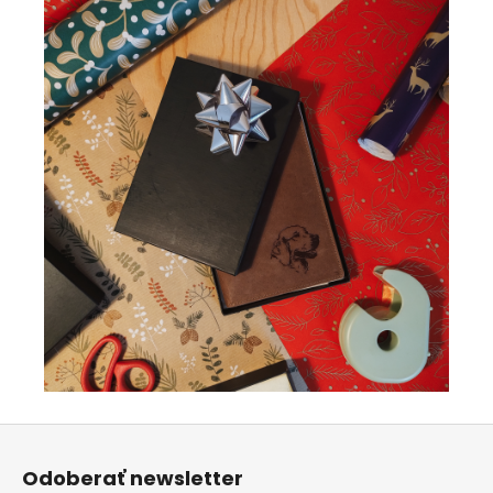
Z
á
Odoberať newsletter