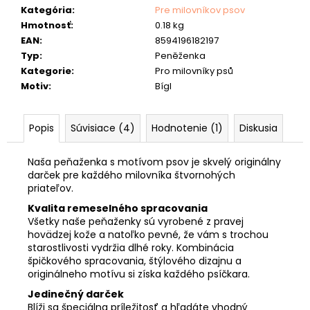
č
Kategória
:
Pre milovníkov psov
a
Hmotnosť
:
0.18 kg
m
EAN
:
8594196182197
e
Typ
:
Peněženka
Kategorie
:
Pro milovníky psů
POĽOVNÍCKA
PEŇAŽENKA
Motiv
:
Bígl
40
"HLAVA
JELEŇA"
Popis
Súvisiace (4)
Hodnotenie (1)
Diskusia
33
€
Naša peňaženka s motívom psov je skvelý originálny
darček pre každého milovníka štvornohých
priateľov.
Kvalita remeselného spracovania
Všetky naše peňaženky sú vyrobené z pravej
hovädzej kože a natoľko pevné, že vám s trochou
starostlivosti vydržia dlhé roky. Kombinácia
špičkového spracovania, štýlového dizajnu a
originálneho motívu si získa každého psíčkara.
Jedinečný darček
Blíži sa špeciálna príležitosť a hľadáte vhodný