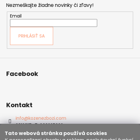
p
Nezmeškajte žiadne novinky či zľavy!
ä
t
Email
i
e
PRIHLÁSIŤ SA
Facebook
Kontakt
info
@
kozenezbozi.com
381281747, 603225633
603225633
Tato webová stránka používá cookies
https://www.facebook.com/kozenezbozi/