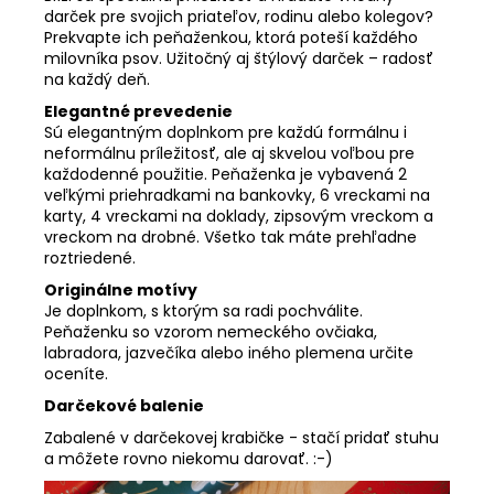
darček pre svojich priateľov, rodinu alebo kolegov?
Prekvapte ich peňaženkou, ktorá poteší každého
milovníka psov. Užitočný aj štýlový darček – radosť
na každý deň.
Elegantné prevedenie
Sú elegantným doplnkom pre každú formálnu i
neformálnu príležitosť, ale aj skvelou voľbou pre
každodenné použitie. Peňaženka je vybavená 2
veľkými priehradkami na bankovky, 6 vreckami na
karty, 4 vreckami na doklady, zipsovým vreckom a
vreckom na drobné. Všetko tak máte prehľadne
roztriedené.
Originálne motívy
Je doplnkom, s ktorým sa radi pochválite.
Peňaženku so vzorom nemeckého ovčiaka,
labradora, jazvečíka alebo iného plemena určite
oceníte.
Darčekové balenie
Zabalené v darčekovej krabičke - stačí pridať stuhu
a môžete rovno niekomu darovať. :-)