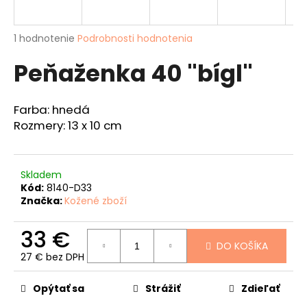
á
j
Priemerné
1 hodnotenie
Podrobnosti hodnotenia
s
hodnotenie
Peňaženka 40 "bígl"
produktu
ť
je
?
4,0
z
Farba: hnedá
5
Rozmery: 13 x 10 cm
hviezdičiek.
HĽADAŤ
Skladem
Kód:
8140-D33
Značka:
Kožené zboží
O
33 €
d
DO KOŠÍKA
p
27 € bez DPH
o
Jednotková
r
cena:
Opýtať sa
Strážiť
Zdieľať
ú