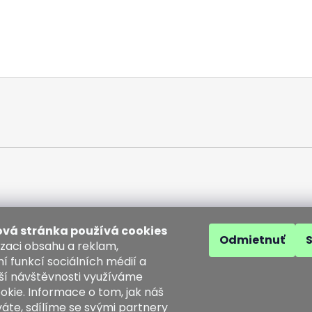
vá stránka používá cookies
Odmietnuť
izaci obsahu a reklam,
í funkcí sociálních médií a
ší návštěvnosti využíváme
akt
okie. Informace o tom, jak náš
áte, sdílíme se svými partnery