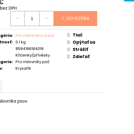
 €
 bez DPH
otková
DO KOŠÍKA
:
Tlač
gória
:
Pre milovníkov psov
tnosť
:
0.1 kg
Opýtať sa
8594196184016
Strážiť
Klíčenky/přívěsky
Zdieľať
gorie
:
Pro milovníky psů
v
:
Krysařík
ilovníka psov.