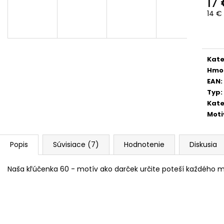
17
14 €
Jedn
cena
Kate
Hmo
EAN
:
Typ
:
Kate
Moti
Popis
Súvisiace (7)
Hodnotenie
Diskusia
Naša kľúčenka 60 - motív ako darček určite poteší každého m