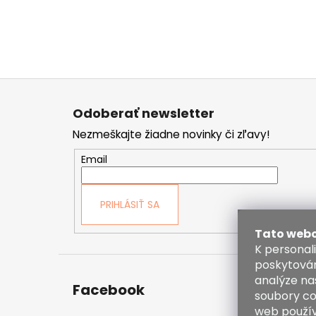
Z
á
Odoberať newsletter
p
Nezmeškajte žiadne novinky či zľavy!
ä
t
Email
i
e
PRIHLÁSIŤ SA
Tato webo
K personal
poskytován
analýze na
Facebook
Kont
soubory co
web použív