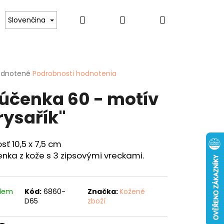
Hľadať
Prihlásenie
Nákupný
lovníkov psov
Pre ženy
Hobby
Spor
Slovenčina
košík
erné
dnotené
Podrobnosti hodnotenia
tenie
účenka 60 - motív
ktu
rysařík"
ičiek.
sť 10,5 x 7,5 cm
nka z kože s 3 zipsovými vreckami.
Nasledujúce
ENKA 40 "KAPOR"
adem
Kód:
6860-
Značka:
Kožené
D65
zboží