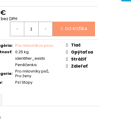
 €
 bez DPH
otková
DO KOŠÍKA
:
Tlač
gória
:
Pre milovníkov psov
tnosť
:
0.25 kg
Opýtať sa
identifier_exists
Strážiť
Peněženka
Zdieľať
Pro milovníky psů,
gorie
:
Pro ženy
v
:
Psí Stopy
a