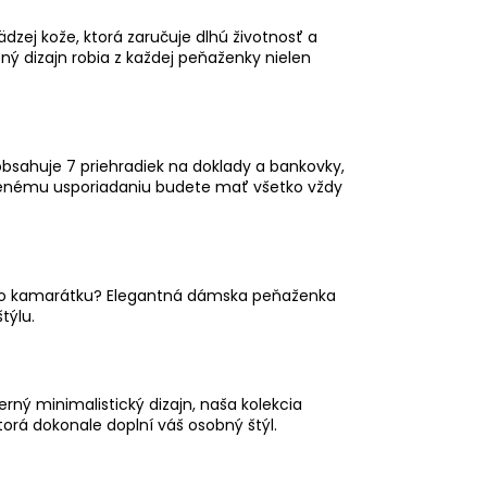
zej kože, ktorá zaručuje dlhú životnosť a
ný dizajn robia z každej peňaženky nielen
obsahuje 7 priehradiek na doklady a bankovky,
slenému usporiadaniu budete mať všetko vždy
ebo kamarátku? Elegantná dámska peňaženka
týlu.
rný minimalistický dizajn, naša kolekcia
torá dokonale doplní váš osobný štýl.