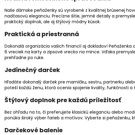
Naše dámske peňaženky sú vyrobené z kvalitnej brúsenej hoväd
nadčasovú eleganciu. Precízne šitie, jemné detaily a premysle
praktický doplnok, ale aj štýlový módny kúsok.
Praktická a priestranná
Dokonalá organizácia vašich financií aj dokladov! Peňaženka 
6 vreciek na karty a zipsové vrecko na mince. Vďaka premy
prehľadne po ruke.
Jedinečný darček
Hľadáte dokonalý darček pre mamičku, sestru, partnerku al
poteší každú ženu, ktorá ocenia spojenie kvality, funkčnosti a š
Štýlový doplnok pre každú príležitosť
Bez ohľadu na to, či preferujete klasickú eleganciu alebo mode
ponúka široký výber farieb a motívov. Vyberte si peňaženku, k
Darčekové balenie