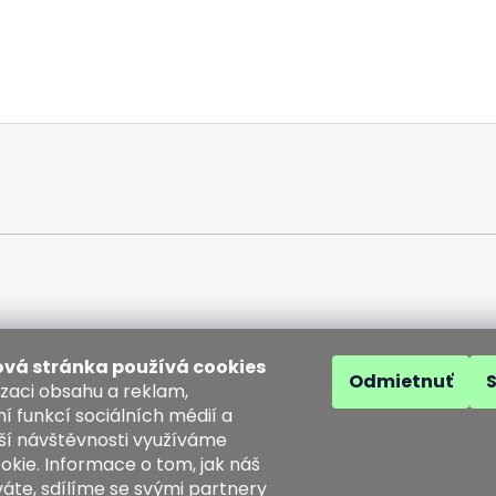
vá stránka používá cookies
Odmietnuť
izaci obsahu a reklam,
í funkcí sociálních médií a
ší návštěvnosti využíváme
akt
okie. Informace o tom, jak náš
áte, sdílíme se svými partnery