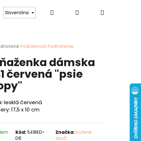
Hľadať
Prihlásenie
Nákupný
lovníkov psov
Pre ženy
Hobby
Spor
Slovenčina
košík
erné
dnotené
Podrobnosti hodnotenia
tenie
ňaženka dámska
ktu
1 červená "psie
opy"
ičiek.
Nasledujúce
: lesklá červená
ENKA 40 "KAPOR"
ry: 17,5 x 10 cm
adem
Kód:
541RED-
Značka:
Kožené
D6
zboží