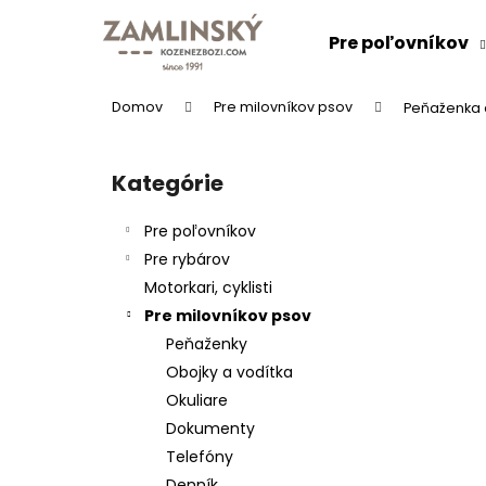
K
Prejsť
na
o
Pre poľovníkov
obsah
Späť
Späť
š
do
do
í
Domov
Pre milovníkov psov
Peňaženka 
k
obchodu
obchodu
B
o
Kategórie
Preskočiť
č
kategórie
n
Pre poľovníkov
ý
Pre rybárov
p
Motorkari, cyklisti
a
Pre milovníkov psov
n
Peňaženky
e
KOŽENÝ OPASOK "LOVU ZDAR"
Obojky a vodítka
l
26 €
Okuliare
Dokumenty
Telefóny
Denník