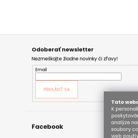
Z
á
Odoberať newsletter
p
Nezmeškajte žiadne novinky či zľavy!
ä
t
Email
i
e
PRIHLÁSIŤ SA
Tato webo
K personal
poskytován
analýze na
Facebook
Kont
soubory co
web použív