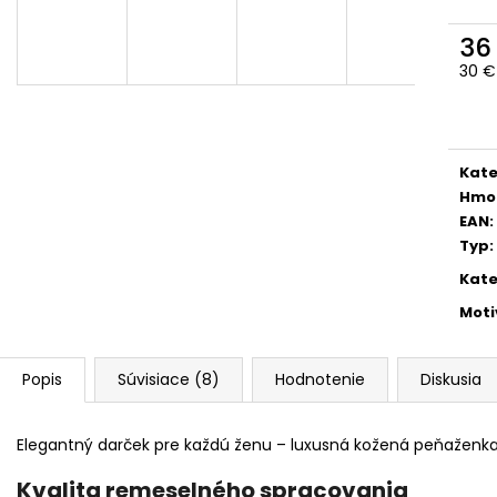
36
30 €
Jedn
cena
Kate
Hmo
EAN
:
Typ
:
Kate
Moti
Popis
Súvisiace (8)
Hodnotenie
Diskusia
Elegantný darček pre každú ženu – luxusná kožená peňaženk
Kvalita remeselného spracovania