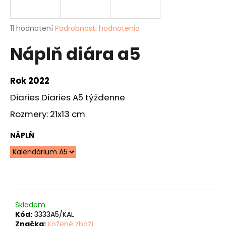
á
j
Priemerné
11 hodnotení
Podrobnosti hodnotenia
s
hodnotenie
Náplň diára a5
produktu
ť
je
?
4,4
z
Rok 2022
5
hviezdičiek.
Diaries Diaries A5 týždenne
Rozmery: 21x13 cm
HĽADAŤ
NÁPLŇ
O
d
p
o
r
Skladem
Kód:
3333A5/KAL
ú
Značka:
Kožené zboží