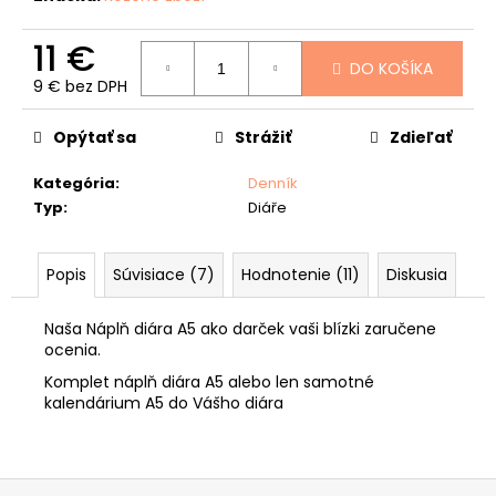
č
a
11 €
m
DO KOŠÍKA
e
9 € bez DPH
Jednotková
POĽOVNÍCKA
cena:
Opýtať sa
Strážiť
Zdieľať
PEŇAŽENKA
40
"HLAVA
Kategória
:
Denník
JELEŇA"
Typ
:
Diáře
33
€
Popis
Súvisiace (7)
Hodnotenie (11)
Diskusia
Naša Náplň diára A5 ako darček vaši blízki zaručene
ocenia.
Komplet náplň diára A5 alebo len samotné
kalendárium A5 do Vášho diára
Z