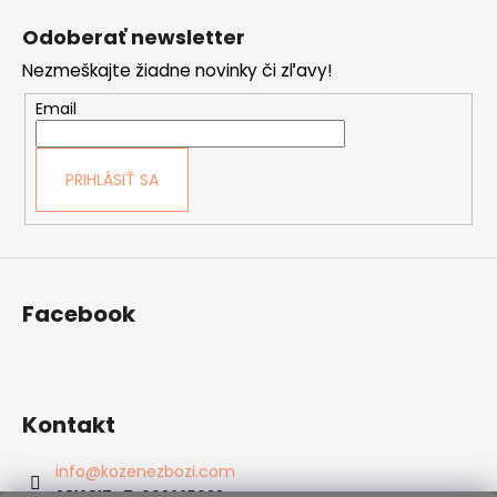
á
Odoberať newsletter
p
Nezmeškajte žiadne novinky či zľavy!
ä
t
Email
i
e
PRIHLÁSIŤ SA
Facebook
Kontakt
info
@
kozenezbozi.com
381281747, 603225633