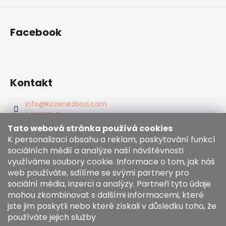
Facebook
Kontakt
info
@
kozenezbozi.com
381281747
603225633
Tato webová stránka používá cookies
https://www.facebook.com/kozenezbozi/
K personalizaci obsahu a reklam, poskytování funkcí
sociálních médií a analýze naší návštěvnosti
využíváme soubory cookie. Informace o tom, jak náš
Informace pro vás
web používáte, sdílíme se svými partnery pro
sociální média, inzerci a analýzy. Partneři tyto údaje
mohou zkombinovat s dalšími informacemi, které
Obchodní podmínky
jste jim poskytli nebo které získali v důsledku toho, že
Zásady používání souborů cookies
používáte jejich služby
Moje objednávka