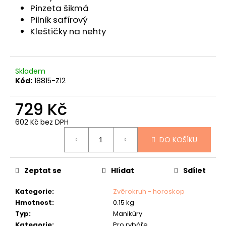
č
Pinzeta šikmá
u
Pilník safírový
j
Kleštičky na nehty
e
m
e
Skladem
KOŽENÝ
Kód:
18815-Z12
PÁSEK
"JAWA"
729 Kč
634
Kč
602 Kč bez DPH
Měrná
DO KOŠÍKU
cena:
Zeptat se
Hlídat
Sdílet
Kategorie
:
Zvěrokruh - horoskop
Hmotnost
:
0.15 kg
Typ
:
Manikúry
Kategorie
:
Pro rybáře