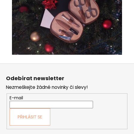
Z
á
Odebírat newsletter
p
Nezmeškejte žádné novinky či slevy!
a
t
E-mail
í
PŘIHLÁSIT SE