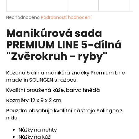
a
j
Průměrné
Neohodnoceno
Podrobnosti hodnocení
í
hodnocení
Manikúrová sada
produktu
t
je
?
PREMIUM LINE 5-dílná
0,0
z
"Zvěrokruh - ryby"
5
hvězdiček.
Kožená 5 dílná manikúra značky Premium Line
HLEDAT
made in SOLINGEN s ražbou.
Kvalitní broušená kůže, barva hnědá
D
Rozměry: 12 x 9 x 2 cm
o
Pouzdro obsahuje kvalitní nástroje Solingen z
p
niklu:
o
r
Nůžky na nehty
u
Nůžky na kůži