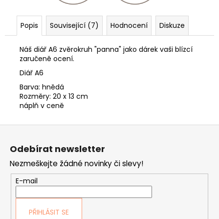
Popis
Související (7)
Hodnocení
Diskuze
Náš diář A6 zvěrokruh "panna" jako dárek vaši blízcí
zaručeně ocení.
Diář A6
Barva: hnědá
Rozměry: 20 x 13 cm
náplň v ceně
Z
á
Odebírat newsletter
p
Nezmeškejte žádné novinky či slevy!
a
t
E-mail
í
PŘIHLÁSIT SE