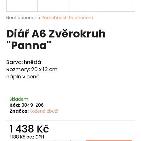
a
j
Průměrné
Neohodnoceno
Podrobnosti hodnocení
í
hodnocení
Diář A6 Zvěrokruh
produktu
t
je
?
"Panna"
0,0
z
5
hvězdiček.
Barva: hnědá
Rozměry: 20 x 13 cm
HLEDAT
náplň v ceně
Skladem
D
Kód:
8849-Z06
o
Značka:
Kožené zboží
p
o
1 438 Kč
r
u
1 188 Kč bez DPH