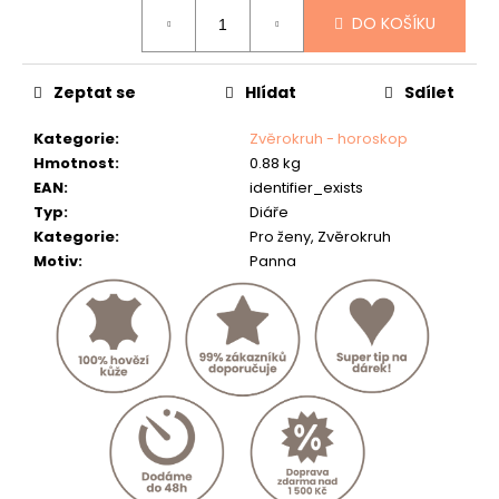
č
Měrná
DO KOŠÍKU
u
cena:
j
e
Zeptat se
Hlídat
Sdílet
m
e
Kategorie
:
Zvěrokruh - horoskop
Hmotnost
:
0.88 kg
RYBÁŘSKÁ
PENĚŽENKA
EAN
:
identifier_exists
-
Typ
:
Diáře
"ŠTIKA
Kategorie
:
Pro ženy, Zvěrokruh
11"
Motiv
:
Panna
-
40
807
Kč