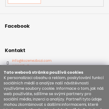
Facebook
Kontakt
info
@
kozenezbozi.com
381281747
603225633
Tato webová stránka používá cookies
https://www.facebook.com/kozenezbozi/
K personalizaci obsahu a reklam, poskytování funkcí
sociálních médií a analýze naší návštěvnosti
využíváme soubory cookie. Informace o tom, jak náš
Informace pro vás
web používáte, sdílíme se svými partnery pro
sociální média, inzerci a analýzy. Partneři tyto údaje
mohou zkombinovat s dalšími informacemi, které
Obchodní podmínky