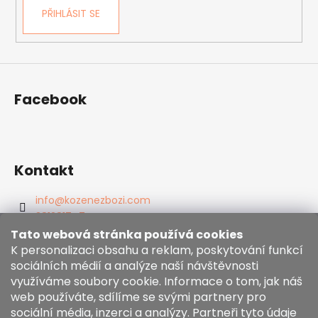
PŘIHLÁSIT SE
Facebook
Kontakt
info
@
kozenezbozi.com
381281747
603225633
Tato webová stránka používá cookies
https://www.facebook.com/kozenezbozi/
K personalizaci obsahu a reklam, poskytování funkcí
sociálních médií a analýze naší návštěvnosti
využíváme soubory cookie. Informace o tom, jak náš
Informace pro vás
web používáte, sdílíme se svými partnery pro
sociální média, inzerci a analýzy. Partneři tyto údaje