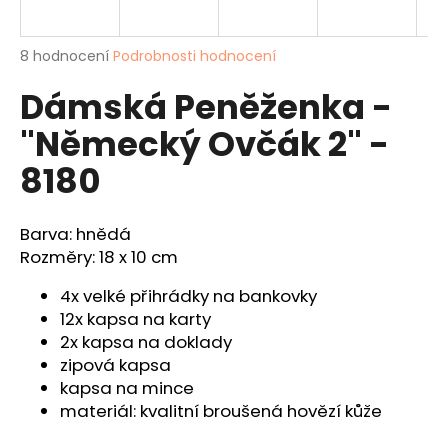
a
j
Průměrné
8 hodnocení
Podrobnosti hodnocení
í
hodnocení
Dámská Peněženka -
produktu
t
je
?
"Německý Ovčák 2" -
4,1
z
8180
5
hvězdiček.
Barva: hnědá
HLEDAT
Rozměry: 18 x 10 cm
4x velké přihrádky na bankovky
D
12x kapsa na karty
o
2x kapsa na doklady
p
zipová kapsa
o
kapsa na mince
r
materiál: kvalitní broušená hovězí kůže
u