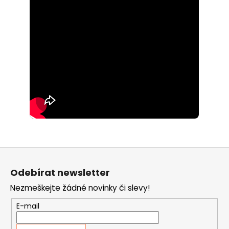
Z
á
Odebírat newsletter
p
Nezmeškejte žádné novinky či slevy!
a
t
E-mail
í