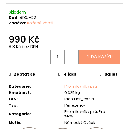
č
u
Skladem
j
Kód:
8180-D2
e
Značka:
Kožené zboží
m
e
990 Kč
KOŽENÝ
818 Kč bez DPH
PÁSEK
Měrná
"LOVU
DO KOŠÍKU
cena:
ZDAR"
634
Kč
Zeptat se
Hlídat
Sdílet
Kategorie
:
Pro milovníky psů
Hmotnost
:
0.325 kg
EAN
:
identifier_exists
Typ
:
Peněženky
Pro milovníky psů, Pro
Kategorie
:
ženy
Motiv
:
Německý Ovčák