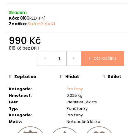
č
u
Skladem
j
Kód:
8180RED-F41
e
Značka:
Kožené zboží
m
e
990 Kč
MYSLIVECKÁ
818 Kč bez DPH
PENĚŽENKA
Měrná
-
DO KOŠÍKU
cena:
"JELENÍ
HLAVA"
-
40
Zeptat se
Hlídat
Sdílet
807
Kč
Kategorie
:
Pro ženy
Hmotnost
:
0.325 kg
EAN
:
identifier_exists
Typ
:
Peněženky
Kategorie
:
Pro ženy
Motiv
:
Nekonečná láska