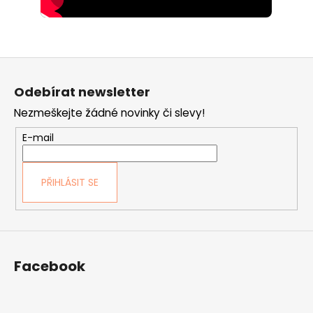
Z
á
Odebírat newsletter
p
Nezmeškejte žádné novinky či slevy!
a
t
E-mail
í
PŘIHLÁSIT SE
Facebook