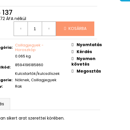
 137
072 ÁFA nélkül
égár:
KOSÁRBA
Nyomtatás
Csillagjegyek -
gória
:
Horoszkóp
Kérdés
0.065 kg
Nyomon
követés
8594196185860
lkód
:
Megosztás
Kulcstartók/kulcsdíszek
gorie
:
Nőknek, Csillagjegyek
v
:
Rak
és
an sikert arat szerettei körében.