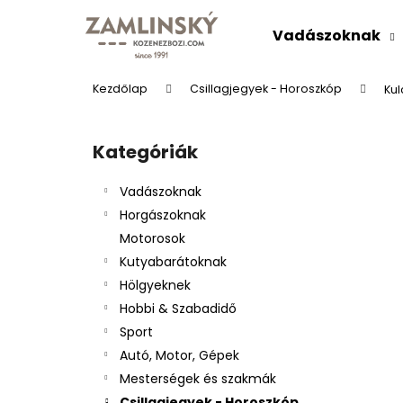
K
Ugrás
a
o
Vadászoknak
fő
Vissza
Vissza
s
tartalomhoz
a boltba
a boltba
á
Kezdőlap
Csillagjegyek - Horoszkóp
Kul
r
O
l
Kategóriák
Kategóriák
d
átugrása
a
Vadászoknak
l
Horgászoknak
s
Motorosok
ó
Kutyabarátoknak
p
Hölgyeknek
a
BŐRÖV "VADÁSZÜDVÖZLET"
Hobbi & Szabadidő
n
Ft9 526
Sport
e
Autó, Motor, Gépek
l
Mesterségek és szakmák
Csillagjegyek - Horoszkóp