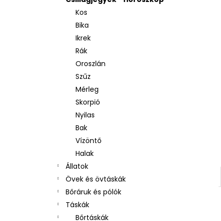
Kos
Bika
Ikrek
Rák
Oroszlán
Szűz
Mérleg
Skorpió
Nyilas
Bak
Vízöntő
Halak
Állatok
Övek és övtáskák
Bőráruk és pólók
Táskák
Bőrtáskák