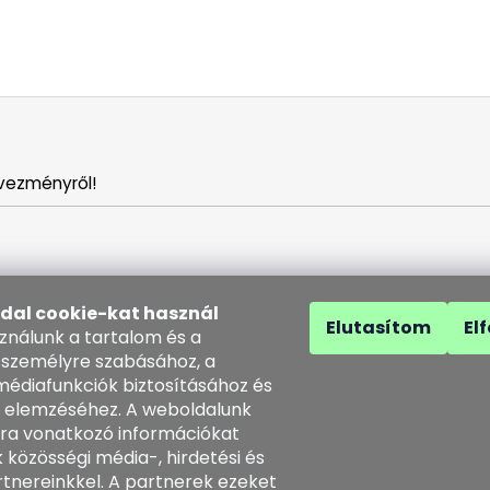
vezményről!
ldal cookie-kat használ
Elutasítom
El
sználunk a tartalom és a
 személyre szabásához, a
médiafunkciók biztosításához és
 elemzéséhez. A weboldalunk
solat
ra vonatkozó információkat
 közösségi média-, hirdetési és
o
@
kozenezbozi.com
tnereinkkel. A partnerek ezeket