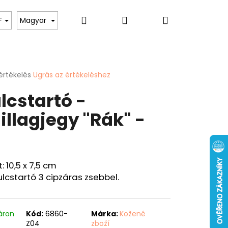
Keresés
Bejelentkezés
Kosár
toknak
Hölgyeknek
Hobbi & Szabadidő
F
Magyar
értékelés
Ugrás az értékeléshez
k
lcstartó -
s
lése
illagjegy "Rák" -
0
.
Következő
: 10,5 x 7,5 cm
ÁRCA "PONTY" - 40
ulcstartó 3 cipzáras zsebbel.
áron
Kód:
6860-
Márka:
Kožené
Z04
zboží