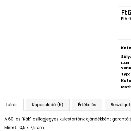
Ft6
Ft5 
Egys
Kate
Súly
:
EAN
vona
Typ
:
Kate
Moti
Leírás
Kapcsolódó (5)
Értékelés
Beszélget
A 60-as "Rák" csillagjegyes kulcstartónk ajándékként garantált
Méret: 10,5 x 7,5 cm