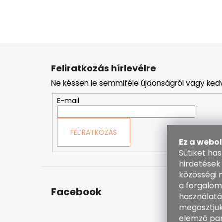
L
á
Feliratkozás hírlevélre
b
Ne késsen le semmiféle újdonságról vagy ked
l
é
E-mail
c
FELIRATKOZÁS
Ez a webo
Sütiket ha
hirdetések
közösségi 
a forgalom
Facebook
Kapc
használatá
megosztjuk
inf
elemző par