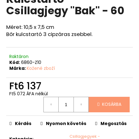
értékelése
Csillagjegy "Bak" - 60
5-
ből
A
0,0
j
csillag.
Méret: 10,5 x 7,5 cm
á
Bőr kulcstartó 3 cipzáras zsebbel.
n
l
j
Raktáron
u
Kód:
6860-Z10
k
Márka:
Kožené zboží
BŐRÖV
Ft6 137
FEKETE
Ft9
Ft5 072 ÁFA nélkül
526
Egységár:
KOSÁRBA
Kérdés
Nyomon követés
Megosztás
Csillagjegyek -
Kategória
: