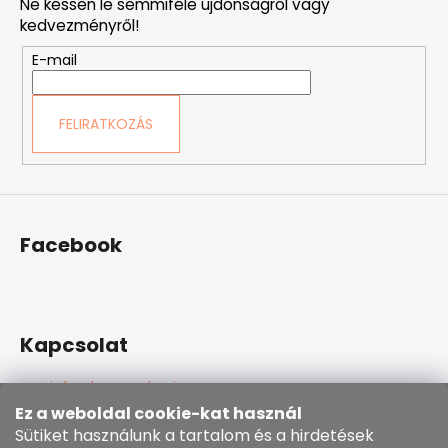
Ne késsen le semmiféle újdonságról vagy
l
kedvezményről!
é
E-mail
c
FELIRATKOZÁS
Facebook
Kapcsolat
info
@
kozenezbozi.com
381281747, 603225633
Ez a weboldal cookie-kat használ
603225633
Sütiket használunk a tartalom és a hirdetések