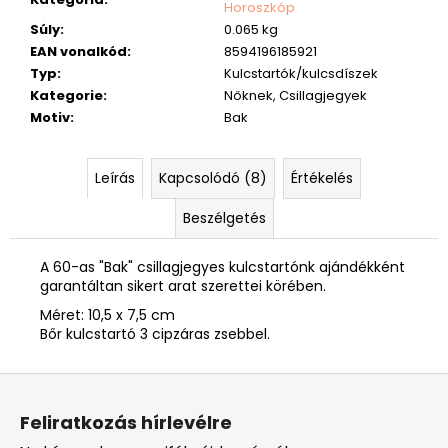
Horoszkóp
Súly
:
0.065 kg
EAN vonalkód
:
8594196185921
Typ
:
Kulcstartók/kulcsdíszek
Kategorie
:
Nőknek, Csillagjegyek
Motiv
:
Bak
Leírás
Kapcsolódó (8)
Értékelés
Beszélgetés
A 60-as "Bak" csillagjegyes kulcstartónk ajándékként
garantáltan sikert arat szerettei körében.
Méret: 10,5 x 7,5 cm
Bőr kulcstartó 3 cipzáras zsebbel.
L
á
Feliratkozás hírlevélre
b