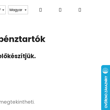
Keresés
Bejelentkezés
Kosár
toknak
Hölgyeknek
Hobbi & Szabadidő
F
Magyar
pénztartók
előkészítjük.
Következő
ÁRCA "PONTY" - 40
 megtekintheti.