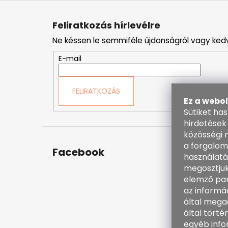
L
á
Feliratkozás hírlevélre
b
Ne késsen le semmiféle újdonságról vagy ked
l
é
E-mail
c
FELIRATKOZÁS
Ez a webo
Sütiket ha
hirdetések
közösségi 
a forgalom
Facebook
Kapc
használatá
megosztjuk
inf
elemző par
38
az informá
60
által mega
ht
által tört
en
egyéb info