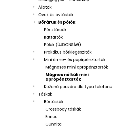
Állatok
Övek és övtáskák
Bőráruk és pólók
Pénztárcák
Irattartók
Pólók (ÚJDONSÁG)
Praktikus bőrkiegészítők
Mini érme- és papírpénztartók
Mágneses mini aprópénztartók
Mágnes nélküli mini
aprópénztartók
Kožená pouzdra dle typu telefonu
Táskák
Bőrtáskák
Crossbody táskák
Enrico
Gunnita