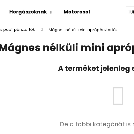
Horgászoknak
Motorosok
Kutyabará
HU
s papírpénztartók
Mágnes nélküli mini aprópénztartók
Mit keres?
Mágnes nélküli mini apró
KERESÉS
A terméket jelenleg 
Ajánljuk
BŐRÖV "PONTY"
HORGÁSZ PÉNZT
Ft9 492
Ft12 087
De a többi kategóriát is