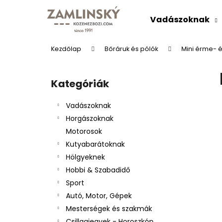
K
Ugrás
a
o
Vadászoknak
fő
Vissza
Vissza
s
tartalomhoz
a boltba
a boltba
á
Kezdőlap
Bőráruk és pólók
Mini érme- é
r
O
l
Kategóriák
Kategóriák
d
átugrása
a
Vadászoknak
l
Horgászoknak
s
Motorosok
ó
Kutyabarátoknak
p
Hölgyeknek
a
BŐRÖV "VADÁSZÜDVÖZLET"
Hobbi & Szabadidő
n
Ft9 492
Sport
e
Autó, Motor, Gépek
l
Mesterségek és szakmák
Csillagjegyek - Horoszkóp