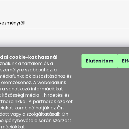
vezményről!
ldal cookie-kat használ
Elutasítom
El
sználunk a tartalom és a
 személyre szabásához, a
médiafunkciók biztosításához és
 elemzéséhez. A weboldalunk
solat
ra vonatkozó információkat
 közösségi média-, hirdetési és
o
@
kozenezbozi.com
tnereinkkel. A partnerek ezeket
1281747, 603225633
ciókat kombinálhatják az Ön
3225633
dott vagy a szolgáltatásaik Ön
tps://www.facebook.com/koz
énő igénybevétele során szerzett
ezbozi/
rmációkkal.