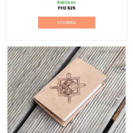
Raktáron
Ft12 625
KOSÁRBA
Kód:
102-POL2