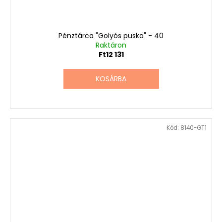
Pénztárca "Golyós puska" - 40
Raktáron
Ft12 131
KOSÁRBA
Kód:
8140-GT1