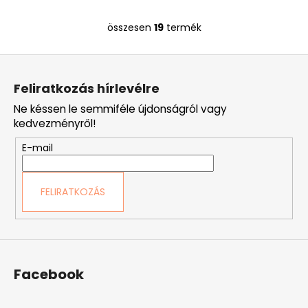
összesen
19
termék
L
i
L
s
á
t
Feliratkozás hírlevélre
a
b
i
Ne késsen le semmiféle újdonságról vagy
l
r
kedvezményről!
é
á
E-mail
c
n
y
í
FELIRATKOZÁS
t
á
s
e
l
Facebook
e
m
e