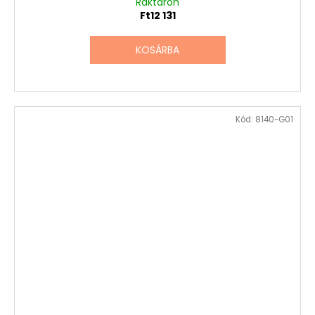
Raktáron
Ft12 131
KOSÁRBA
Kód:
8140-G01