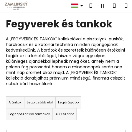
K
Ugrás
Keresés
Kosá
M
Bejelent
a
o
fő
Vissza
Vissza
s
tartalomhoz
Fegyverek és tankok
á
M
r
i
A „FEGYVEREK ÉS TANKOK” kollekcióval a pisztolyok, puskák,
harckocsik és a katonai technika minden rajongójának
t
kedveskedünk. A barátok és szeretteik különösen értékelni
k
fogják ezt a lehetőséget, hiszen végre egy olyan
e
különleges ajándékkal lephetik meg őket, amely nem a
polcon fog porosodni, hanem a mindennapok során nap
r
mint nap örömet okoz majd. A „FEGYVEREK ÉS TANKOK”
e
kollekció darabjaihoz prémium minőségű, finomra csiszolt
nubuk bőrt használunk.
s
?
T
e
Ajánljuk
Legolcsóbb elöl
Legdrágább
r
Legnépszerűbb termékek
ABC szerint
m
KERESÉS
é