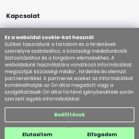
i
Kapcsolat
info
@
kozenezbozi.com
381281747, 603225633
Ez a weboldal cookie-kat használ
603225633
Sütiket használunk a tartalom és a hirdetések
https://www.facebook.com/kozenezbozi/
személyre szabásához, a közösségi médiafunkciók
biztosításához és a forgalom elemzéséhez. A
weboldalunk használatára vonatkozó információkat
Informace pro vás
megosztjuk közösségi média-, hirdetési és elemző
partnereinkkel. A partnerek ezeket az információkat
kombinálhatják az Ön által megadott vagy a
Általános szerződési feltételek
szolgáltatásaik Ön által történő igénybevétele során
Cookie szabályzat
szerzett egyéb információkkal.
Rendelésem
Beállítások
Shoptet készítette
Copyright 2026
kozenezbozi.com
. Minden jog
Elutasítom
Elfogadom
fenntartva.