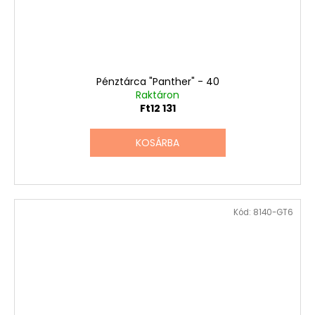
Pénztárca "Panther" - 40
Raktáron
Ft12 131
KOSÁRBA
Kód:
8140-GT6