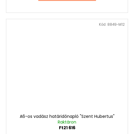
Kód:
8849-M12
A6-os vadász határidőnapló "Szent Hubertus"
Raktáron
Ft21 616