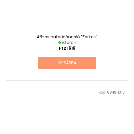
A6-os határidőnapló "Farkas"
Raktáron
Ft21 616
KOSÁRBA
Kód:
8849-M10