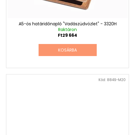
A5-ös határidőnapló "Vadászüdvözlet" - 3320H
Raktáron
Ft29 664
KOSÁRBA
Kód:
8849-M20