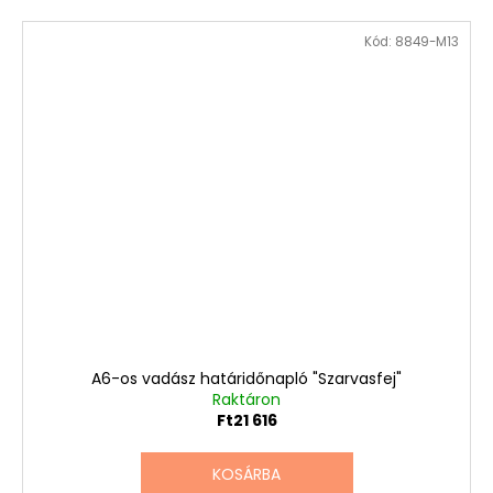
Kód:
8849-M13
A6-os vadász határidőnapló "Szarvasfej"
Raktáron
Ft21 616
KOSÁRBA