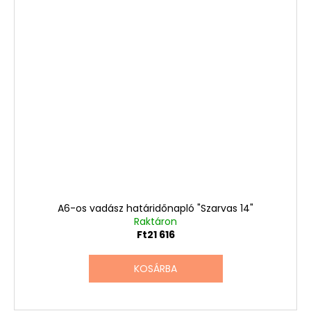
A6-os vadász határidőnapló "Szarvas 14"
Raktáron
Ft21 616
KOSÁRBA