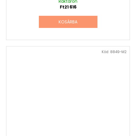
Raktáron
Ft21 616
KOSÁRBA
Kód:
8849-M2