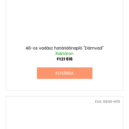
A6-os vadász határidőnapló "Dámvad"
Raktáron
Ft21 616
KOSÁRBA
Kód:
8849-M19