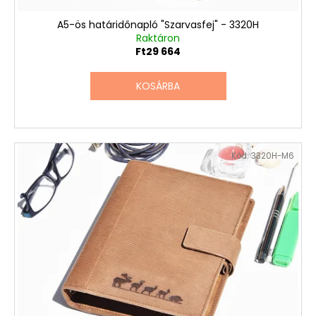
A5-ös határidőnapló "Szarvasfej" - 3320H
Raktáron
Ft29 664
KOSÁRBA
Kód:
3320H-M6