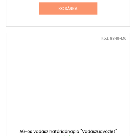
KOSÁRBA
Kód:
8849-M6
A6-os vadász határidőnapló "Vadászüdvözlet"