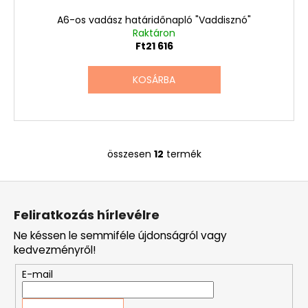
A6-os vadász határidőnapló "Vaddisznó"
Raktáron
Ft21 616
KOSÁRBA
összesen
12
termék
L
i
L
s
á
t
Feliratkozás hírlevélre
a
b
i
Ne késsen le semmiféle újdonságról vagy
l
r
kedvezményről!
é
á
E-mail
c
n
y