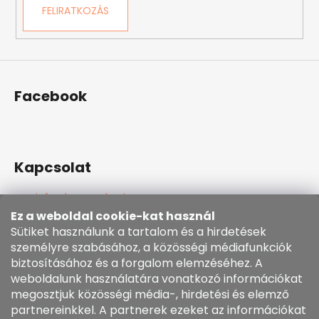
í
FELIRATKOZÁS
t
á
s
e
l
Facebook
e
m
e
i
Kapcsolat
info
@
kozenezbozi.com
381281747, 603225633
Ez a weboldal cookie-kat használ
603225633
Sütiket használunk a tartalom és a hirdetések
személyre szabásához, a közösségi médiafunkciók
https://www.facebook.com/kozenezbozi/
biztosításához és a forgalom elemzéséhez. A
weboldalunk használatára vonatkozó információkat
megosztjuk közösségi média-, hirdetési és elemző
Informace pro vás
partnereinkkel. A partnerek ezeket az információkat