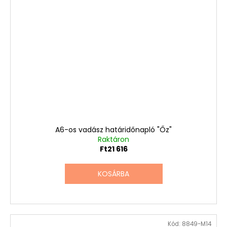
A6-os vadász határidőnapló "Őz"
Raktáron
Ft21 616
KOSÁRBA
Kód:
8849-M14