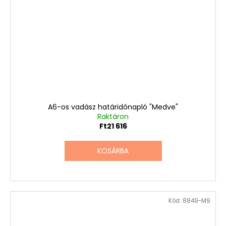
A6-os vadász határidőnapló "Medve"
Raktáron
Ft21 616
KOSÁRBA
Kód:
8849-M9