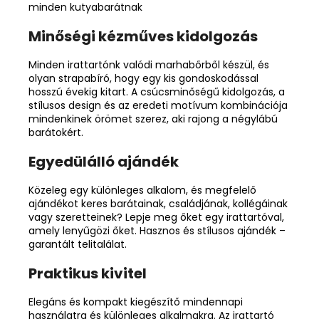
minden kutyabarátnak
Minőségi kézműves kidolgozás
Minden irattartónk valódi marhabőrből készül, és
olyan strapabíró, hogy egy kis gondoskodással
hosszú évekig kitart. A csúcsminőségű kidolgozás, a
stílusos design és az eredeti motívum kombinációja
mindenkinek örömet szerez, aki rajong a négylábú
barátokért.
Egyedülálló ajándék
Közeleg egy különleges alkalom, és megfelelő
ajándékot keres barátainak, családjának, kollégáinak
vagy szeretteinek? Lepje meg őket egy irattartóval,
amely lenyűgözi őket. Hasznos és stílusos ajándék –
garantált telitalálat.
Praktikus kivitel
Elegáns és kompakt kiegészítő mindennapi
használatra és különleges alkalmakra. Az irattartó