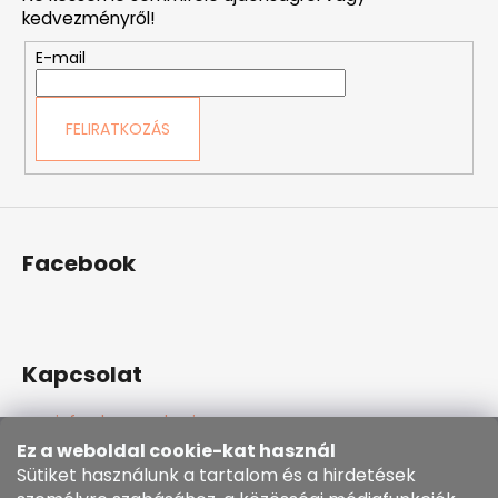
l
kedvezményről!
é
E-mail
c
FELIRATKOZÁS
Facebook
Kapcsolat
info
@
kozenezbozi.com
381281747, 603225633
Ez a weboldal cookie-kat használ
603225633
Sütiket használunk a tartalom és a hirdetések
https://www.facebook.com/kozenezbozi/