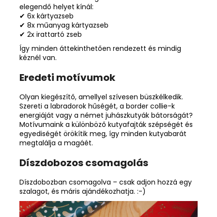
elegendő helyet kínál:
✔ 6x kártyazseb
✔ 8x műanyag kártyazseb
✔ 2x irattartó zseb
Így minden áttekinthetően rendezett és mindig
kéznél van.
Eredeti motívumok
Olyan kiegészítő, amellyel szívesen büszkélkedik.
Szereti a labradorok hűségét, a border collie-k
energiáját vagy a német juhászkutyák bátorságát?
Motívumaink a különböző kutyafajták szépségét és
egyediségét örökítik meg, így minden kutyabarát
megtalálja a magáét.
Díszdobozos csomagolás
Díszdobozban csomagolva – csak adjon hozzá egy
szalagot, és máris ajándékozhatja. :-)