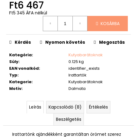
Ft6 467
Ft5 345 ÁFA nélkül
Egységár:
KOSÁRBA
Kérdés
Nyomon követés
Megosztás
Kategória
:
Kutyabarátoknak
Súly
:
0.125 kg
EAN vonalkód
:
identifier_exists
Typ
:
Irattartók
Kategorie
:
Kutyabarátoknak
Motiv
:
Dalmata
Leírás
Kapcsolódó (8)
Értékelés
Beszélgetés
Irattartónk ajándékként garantáltan örömet szerez