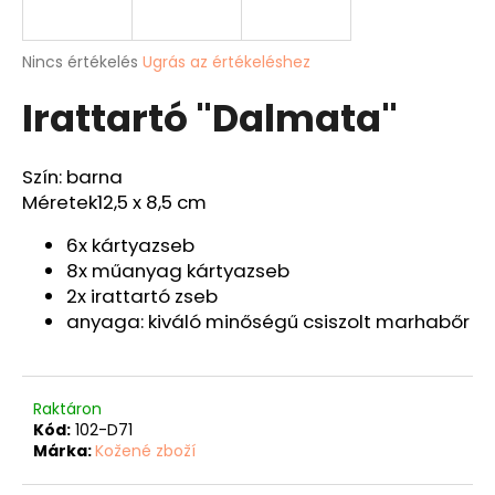
A
A
Nincs értékelés
Ugrás az értékeléshez
termék
j
Irattartó "Dalmata"
átlagos
á
értékelése
n
5-
l
ből
Szín: barna
j
0,0
Méretek
12,5 x 8,5 cm
u
csillag.
k
6x kártyazseb
8x műanyag kártyazseb
BŐRÖV
2x irattartó zseb
"JAWA"
anyaga: kiváló minőségű csiszolt marhabőr
Ft9
526
Raktáron
Kód:
102-D71
Márka:
Kožené zboží